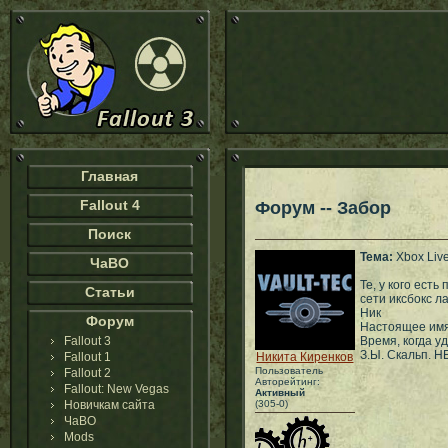
Главная
Fallout 4
Форум -- Забор
Поиск
Тема:
Xbox Liv
ЧаВО
Те, у кого есть
Статьи
сети иксбокс ла
Ник
Форум
Настоящее им
Fallout 3
Время, когда у
З.Ы. Скальп. 
Fallout 1
Никита Киренков
Пользователь
Fallout 2
Авторейтинг:
Fallout: New Vegas
Активный
Новичкам сайта
(305-0)
ЧаВО
Mods