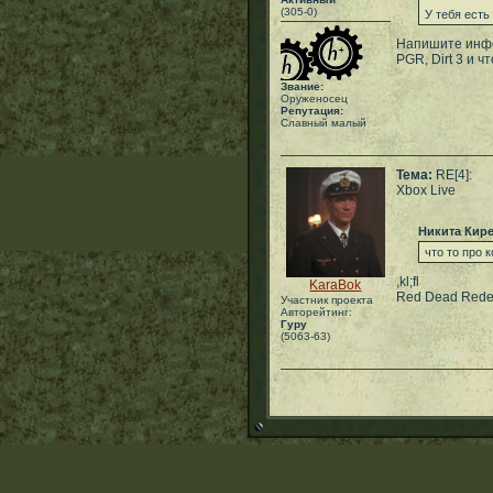
(305-0)
У тебя есть
Напишите инфор
PGR, Dirt 3 и ч
Звание:
Оруженосец
Репутация:
Славный малый
Тема:
RE[4]:
Xbox Live
Никита Кир
что то про 
,kl;fl
KaraBok
Red Dead Rede
Участник проекта
Авторейтинг:
Гуру
(5063-63)