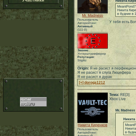
Участники
Никита Кир
MeantPond7
Никита Кир
в будние в 
Mr. Madness
Пользователь
У тебя есть Bo
Авторейтинг:
Активный
(111-0)
Звание:
Унтерштурмфюрер
Репутация:
Stiglitz
___________________________
Origin:
Я не расист я перфекцион
Я не расист я слуга Люцефера
Я не расист я дурак
[+] doroga1212
Тема:
RE[3]:
Xbox Live
Mr. Madness
Никита
Никита Киренков
Meant
Никита
Пользователь
в будн
Авторейтинг:
Активный