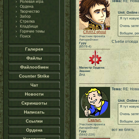
Тема:
RE: Новая
Ролевая игра
Ордена
Творчество
Unit_Online
Забор
Я тут новую
Стрелка
Очень затяг
Кладбище
Горячие темы
CRAYZ ghoul
Вобщем, ре
Поиск
Участник проекта
Авторейтинг:
СЪеби отсюда
Гуру
(8578-4)
Галерея
Файлы
Файлообмен
Магистр Ордена
Звание:
Дед
Counter Strike
Чат
Тема:
RE: Новая
Новости
Unit_Online
Скриншоты
Я тут новую
Написать
Очень затяг
Скальп.
Ссылки
Вобщем, ре
Участник проекта
Авторейтинг:
Ордена
вот же блять
Гуру
(5842-228)