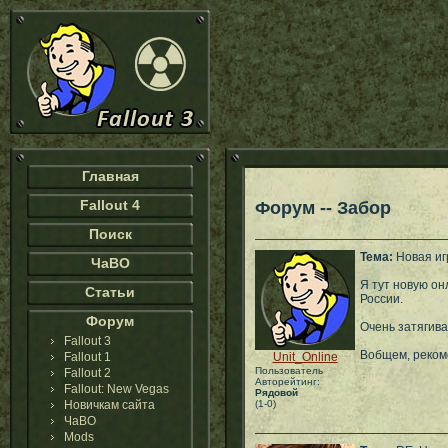
Главная
Fallout 4
Форум -- Забор
Поиск
Тема:
Новая игр
ЧаВО
Я тут новую он
Статьи
России.
Форум
Очень затягива
Fallout 3
Вобщем, реком
Fallout 1
Unit_Online
Пользователь
Fallout 2
Авторейтинг:
Fallout: New Vegas
Рядовой
Новичкам сайта
(1-0)
ЧаВО
Mods