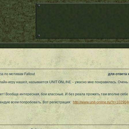
а по мотивам Fallout
для ответа
лайн-игру нашел, называется UNIT ONLINE – ужасно мне понравилась. Очень по
ет! Вообще интересная, бои классные. И без реала прожить там вполне себе 
ендую всем попробовать. Вот регистрация:
http://www.unit-online.ru/?r=10290