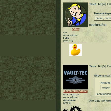
Тема:
RE[4]: С
Никита Кир
ладно, согл
необижайся
Show
root
Авторейтинг:
Гуру
(3012-0)
Тема:
RE[5]: С
Show
писал(
Никита
ладно,
Никита Киренков
необижайся
Пользователь
Авторейтинг:
Активный
это еще почем
(305-0)