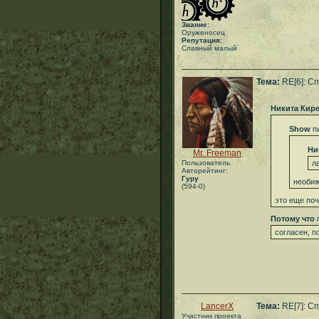
Звание:
Оруженосец
Репутация:
Славный малый
Тема:
RE[6]: С
Никита Кир
Show
пи
Ни
Mr. Freeman
Пользователь
л
Авторейтинг:
Гуру
необи
(594-0)
это еще по
Потому что
п
согласен, п
LancerX
Тема:
RE[7]: С
Участник проекта