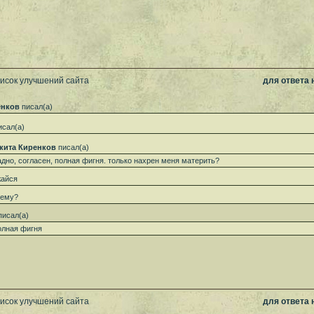
писок улучшений сайта
для ответа
енков
писал(а)
сал(а)
кита Киренков
писал(а)
адно, согласен, полная фигня. только нахрен меня материть?
жайся
чему?
исал(а)
олная фигня
писок улучшений сайта
для ответа