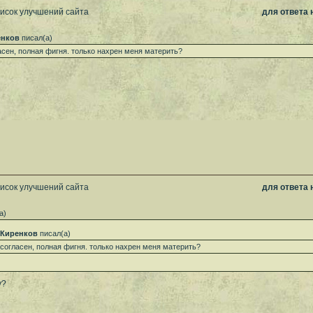
писок улучшений сайта
для ответа
енков
писал(а)
асен, полная фигня. только нахрен меня материть?
писок улучшений сайта
для ответа
а)
 Киренков
писал(а)
 согласен, полная фигня. только нахрен меня материть?
у?