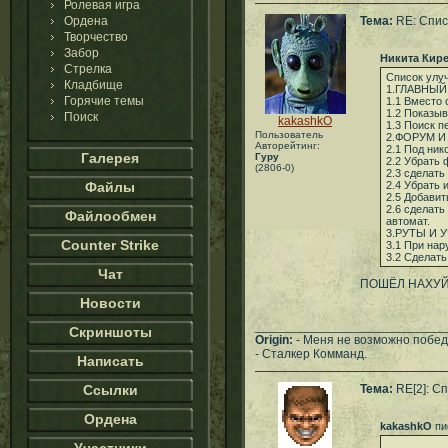
Ролевая игра
Ордена
Тема:
RE: Спис
Творчество
Забор
Никита Кир
Стрелка
Список улу
Кладбище
1.ГЛАВНЫЙ
Горячие темы
1.1 Вместо 
1.2 Показыв
Поиск
kakashkO
1.3 Поиск п
Пользователь
2.ФОРУМ 
Авторейтинг:
2.1 Под ник
Галерея
Гуру
2.2 Убрать 
(2806-0)
2.3 сделать
Файлы
2.4 Убрать 
2.5 Добавит
2.6 сделать
Файлообмен
автомат.
3.РУТЫ И 
Counter Strike
3.1 При нар
3.2 Сделать
Чат
ПОШЁЛ НАХУЙ 
Новости
___________________________
Скриншоты
Origin:
- Меня не возможно победи
- Сталкер Комманд.
Написать
Ссылки
Тема:
RE[2]: С
Ордена
kakashkO
пи