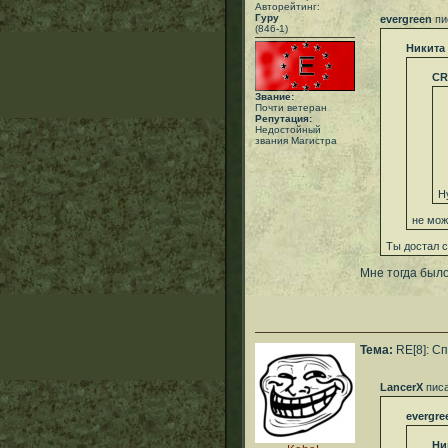
Авторейтинг:
Гуру
evergreen
пи
(846-1)
Никита
CR
Звание:
Почти ветеран
Репутация:
Недостойный
звания Магистра
Н
не мож
Ты достал 
Мне тогда было
Тема:
RE[8]: С
LancerX
писа
evergre
Ни