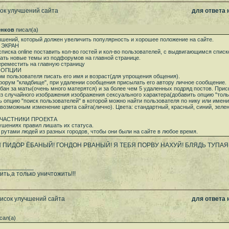
ок улучшений сайта
для ответа
енков
писал(а)
чшений, который должен увеличить популярность и хорошее положение на сайте.
 ЭКРАН
списка online поставить кол-во гостей и кол-во пользователей, с выдвигающимся спис
ать новые темы из подфорумов на главной странице.
ереместить на главную страницу
И ОПЦИИ
ом пользователя писать его имя и возраст(для упрощения общения).
форум "кладбище", при удалении сообщения присылать его автору личное сообщение.
 бан за маты(очень много матерятся) и за более чем 5 удаленных подряд постов. Прис
из случайного изображения изображения сексуального характера(добавить опцию "толь
ь опцию "поиск пользователей" в которой можно найти пользователя по нику или имени
 возможным изменение цвета сайта(лично). Цвета: стандартный, красный, синий, зелен
УЧАСТНИКИ ПРОЕКТА
ушениях правил лишать их статуса.
 рутами людей из разных городов, чтобы они были на сайте в любое время.
ПИДОР ЁБАНЫЙ! ГОНДОН РВАНЫЙ! Я ТЕБЯ ПОРВУ НАХУЙ! БЛЯДЬ ТУПАЯ,
__________
ть,а только уничтожить!!!
писок улучшений сайта
для ответа
сал(а)