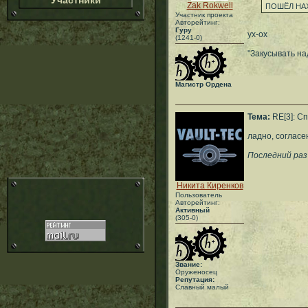
Участники
Zak Rokwell
ПОШЁЛ НАХ
Участник проекта
Авторейтинг:
Гуру
ух-ох
(1241-0)
"Закусывать над
Магистр Ордена
Тема:
RE[3]: С
ладно, согласе
Последний раз 
Никита Киренков
Пользователь
Авторейтинг:
Активный
(305-0)
Звание:
Оруженосец
Репутация:
Славный малый