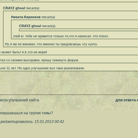
CRAYZ ghoul
писал(а)
Никита Киренков
писал(а)
CRAYZ ghoul
писал(а)
злой кг. тебе не нравится только то,что я написал. это плохо
Ну я же не виноват, что именно ты предлагаешь эту хуиту.
е может быть! я в это не верю!
тал со своими высерами, прошу покинуть форум.
ыло 11 лет. Но одно улучшение все таки реализовали.
писок улучшений сайта
для ответа
 покушаешься на трупик темы?
 редактировалось: 15.01.2013 00:42