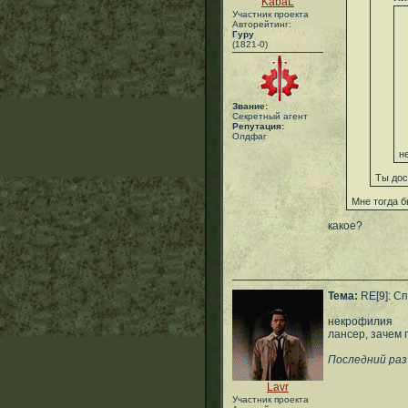
KabaL
Участник проекта
Авторейтинг:
Гуру
(1821-0)
Звание:
Секретный агент
Репутация:
Олдфаг
н
Ты дос
Мне тогда б
какое?
Тема:
RE[9]: С
некрофилия
лансер, зачем
Последний раз
Lavr
Участник проекта