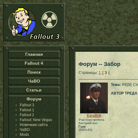
Главная
Fallout 4
Форум -- Забор
Поиск
Страницы:
1
2
3
4
ЧаВО
Тема:
RE[9]: С
Статьи
АВТОР ТРЕДА
Форум
Fallout 3
Fallout 1
Fallout 2
KaraBok
Fallout: New Vegas
Участник проекта
Авторейтинг:
Новичкам сайта
Гуру
ЧаВО
(5063-63)
Mods