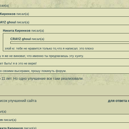
сал(а)
 Киренков
писал(а)
AYZ ghoul
писал(а)
Никита Киренков
писал(а)
CRAYZ ghoul
писал(а)
злой кг. тебе не нравится только то,что я написал. это плохо
у я же не виноват, что именно ты предлагаешь эту хуиту.
ет быть! я в это не верю!
со своими высерами, прошу покинуть форум.
 11 лет. Но одно улучшение все таки реализовали.
писок улучшений сайта
для ответа
л(а)
en
писал(а)
кита Киренков
писал(а)