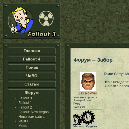
Главная
Fallout 4
Форум -- Забор
Поиск
Тема:
Garrys M
ЧаВО
Что в нем дела
Статьи
Знаю что песоч
Форум
Zak Rokwell
Участник проекта
Fallout 3
Авторейтинг:
Fallout 1
Гуру
(1241-0)
Fallout 2
Fallout: New Vegas
Новичкам сайта
ЧаВО
Mods
Магистр Ордена