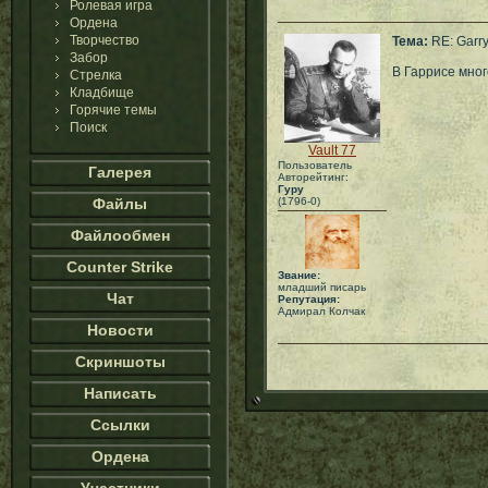
Ролевая игра
Ордена
Творчество
Тема:
RE: Garr
Забор
В Гаррисе мног
Стрелка
Кладбище
Горячие темы
Поиск
Vault 77
Пользователь
Галерея
Авторейтинг:
Гуру
Файлы
(1796-0)
Файлообмен
Counter Strike
Звание:
младший писарь
Чат
Репутация:
Адмирал Колчак
Новости
Скриншоты
Написать
Ссылки
Ордена