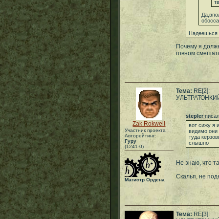
т
Да,впо
обосс
Надеешься 
Почему я долже
говном смешат
Тема:
RE[2]:
УЛЬТРАТОНКИ
stepler
писал
Zak Rokwell
вот сижу я 
Участник проекта
видимо они 
Авторейтинг:
туда керзов
Гуру
слышно
(1241-0)
Не знаю, что та
Скальп, не по
Магистр Ордена
Тема:
RE[3]: