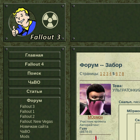
Главная
Fallout 4
Форум -- Забор
Поиск
Страницы:
1
2
3
4
5
6
7
8
ЧаВО
Тема:
УЛЬТРАТОНКИ
Статьи
Форум
Скальп.
писа
Fallout 3
МОрмо
Fallout 1
Fallout 2
МОрмон
Ск
Fallout: New Vegas
Участник проекта
Авторейтинг:
Новичкам сайта
Гуру
ЧаВО
(4678-0)
Mods