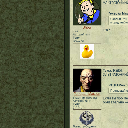
УЛЬТРАТОНКИ
Генерал Ма
Скальп., ты
морду набил
Show
кто?
root
Авторейтинг:
Гуру
(3012-0)
Тема:
RE[5]:
УЛЬТРАТОНКИ
VAULTMan
п
Послушай ег
Генерал Максон
Участник проекта
Если ты про ме
Авторейтинг:
обязательно же
Гуру
(677-0)
Магистр Ордена