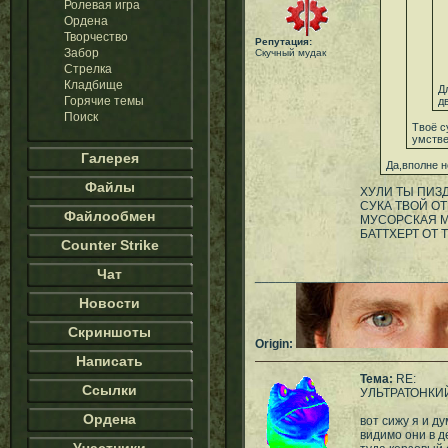
Ролевая игра
Ордена
Творчество
Репутация:
Забор
Скучный мудак
Стрелка
Кладбище
Д
Горячие темы
д
Поиск
Твоё с
умстве
Галерея
Да,вполне 
Файлы
ХУЛИ ТЫ ПИЗД
СУКА ТВОЙ ОТ
Файлообмен
МУСОРСКАЯ М
БАТТХЕРТ ОТ 
Counter Strike
Чат
___________________________
Новости
Скриншоты
Origin:
Написать
Тема:
RE:
Ссылки
УЛЬТРАТОНКИ
Ордена
вот сижу я и ду
видимо они в д