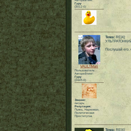
Авторейтинг:
Гуру
(3012-0)
Тема:
RE[4]:
УЛЬТРАТОНКИ
Послушай его, 
VAULTMan
Пользователь
Авторейтинг:
Гуру
(2445-0)
Звание:
писарь
Репутация:
Пьянь, Наркоман,
Политическая
Проститутка
Тема:
RE[4]: