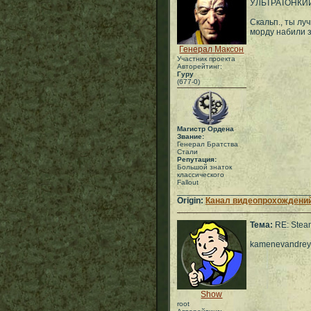
УЛЬТРАТОНКИ
Скальп., ты лу
морду набили з
Генерал Максон
Участник проекта
Авторейтинг:
Гуру
(677-0)
Магистр Ордена
Звание:
Генерал Братства
Стали
Репутация:
Большой знаток
классического
Fallout
___________________________
Origin:
Канал видеопрохождений
Тема:
RE: Stea
kamenevandrey
Show
root