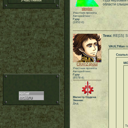
Участники
туда керзовый 
области слыш
stepler
Участник проекта
Авторейтинг:
Гуру
(1852-0)
Тема:
RE[15]: 
VAULTMan
п
Скальп
МО
CRAYZ ghoul
Участник проекта
Авторейтинг:
Гуру
(8578-4)
Магистр Ордена
Звание:
Дед
Т