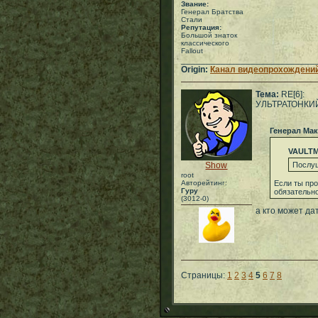
Звание:
Генерал Братства
Стали
Репутация:
Большой знаток
классического
Fallout
___________________________
Origin:
Канал видеопрохождений
Тема:
RE[6]:
УЛЬТРАТОНКИ
Генерал Ма
VAULT
Show
Послуш
root
Авторейтинг:
Если ты про
Гуру
обязательно
(3012-0)
а кто может да
Страницы:
1
2
3
4
5
6
7
8