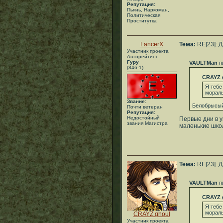
Репутация:
Пьянь, Наркоман,
Политическая
Проститутка
LancerX
Тема:
RE[23]: 
Участник проекта
Авторейтинг:
Гуру
VAULTMan
п
(846-1)
CRAYZ 
Я тебе
мораль
Звание:
Белобрысый
Почти ветеран
Репутация:
Недостойный
Первые дни в у
звания Магистра
маленькие шко
Тема:
RE[23]: 
VAULTMan
п
CRAYZ 
Я тебе
мораль
CRAYZ ghoul
Участник проекта