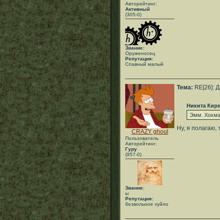
Авторейтинг:
Активный
(305-0)
Звание:
Оруженосец
Репутация:
Славный малый
Тема:
RE[26]: 
Никита Кир
Эмм. Хохма.
Ну, я полагаю,
CRAZY ghoul
Пользователь
Авторейтинг:
Гуру
(957-0)
Звание:
ы
Репутация:
безвольное хуйло