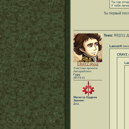
Ты так отча
У тебя личн
Ты первый посл
Тема:
RE[21]: 
LancerX
писа
CRAYZ 
La
CRAYZ ghoul
Участник проекта
Авторейтинг:
Гуру
(8578-4)
Магистр Ордена
Звание:
Дед