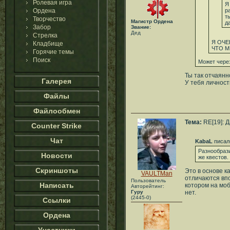
Ролевая игра
Я
Ордена
р
т
Творчество
Магистр Ордена
д
Забор
Звание:
Дед
Стрелка
Я ОЧЕ
Кладбище
ЧТО М
Горячие темы
Поиск
Может через
Ты так отчаянн
Галерея
У тебя личнос
Файлы
Файлообмен
Тема:
RE[19]: 
Counter Strike
Чат
KabaL
писал
Разнообрази
Новости
же квестов.
Скриншоты
Это в основе к
VAULTMan
отличаются впо
Пользователь
Написать
котором на моб
Авторейтинг:
Гуру
нет.
(2445-0)
Ссылки
Ордена