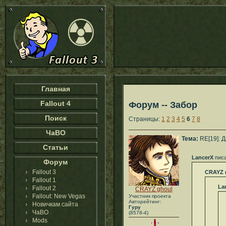
Главная
Fallout 4
Форум -- Забор
Поиск
Страницы:
1
2
3
4
5
6
7
8
ЧаВО
Тема:
RE[19]: 
Статьи
LancerX
писа
Форум
Fallout 3
CRAYZ 
Fallout 1
La
Fallout 2
CRAYZ ghoul
Fallout: New Vegas
Участник проекта
Авторейтинг:
Новичкам сайта
Гуру
ЧаВО
(8578-4)
Mods