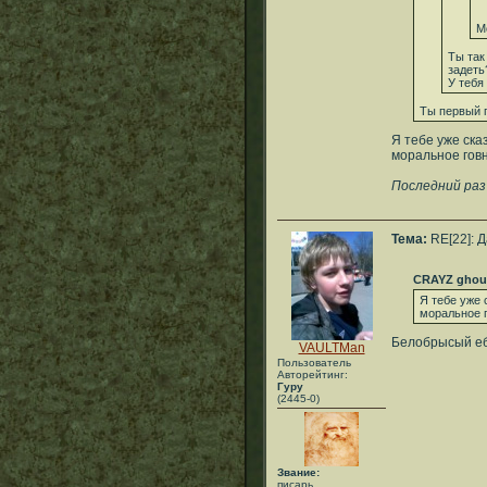
М
Ты так
задеть
У тебя
Ты первый п
Я тебе уже ска
моральное гов
Последний раз
Тема:
RE[22]: 
CRAYZ ghou
Я тебе уже 
моральное 
Белобрысый еб
VAULTMan
Пользователь
Авторейтинг:
Гуру
(2445-0)
Звание:
писарь