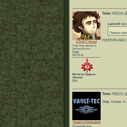
Тема:
RE[24]: 
LancerX
писа
Первые дни
ПОЛТОРА МЕС
CRAYZ ghoul
Участник проекта
Авторейтинг:
Гуру
(8578-4)
Магистр Ордена
Звание:
Дед
Тема:
RE[25]: 
Эмм. Хохма. А 
Никита Киренков
Пользователь