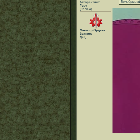
Белобрысый
Авторейтинг:
Гуру
(8578-4)
Магистр Ордена
Звание:
Дед