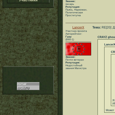
Участники
Звание:
писарь
Репутация:
Пьянь, Наркоман,
Политическая
Проститутка
LancerX
Тема:
RE[20]: 
Участник проекта
Авторейтинг:
Гуру
CRAYZ ghou
(846-1)
Lancer
CR
Звание:
Почти ветеран
Репутация:
Недостойный
звания Магистра
Я
И
Может 