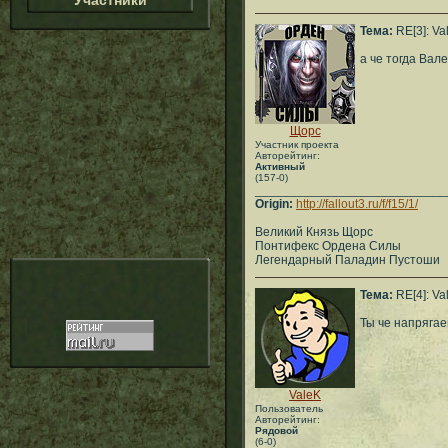
Участники
Тема:
RE[3]: Va
а че тогда Вале
Щорс
Участник проекта
Авторейтинг:
Активный
(157-0)
___________________________
Origin:
http://fallout3.ru/f/f15/1/
Великий Князь Щорс
Понтифекс Ордена Силы
Легендарный Паладин Пустоши
Тема:
RE[4]: Va
Ты че напрягае
ValeK
Пользователь
Авторейтинг:
Рядовой
(6-0)