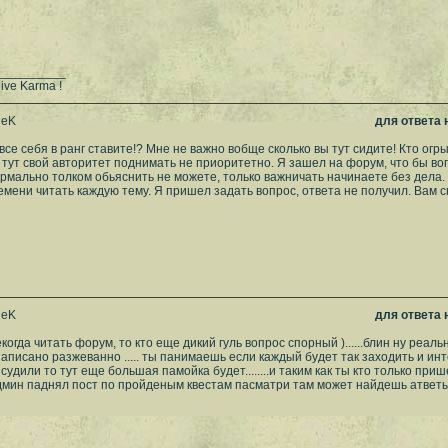
__________
eive Karma !
leK
для ответа
все себя в ранг ставите!? Мне не важно вобще сколько вы тут сидите! Кто огры
 тут свой авторитет поднимать не приоритетно. Я зашел на форум, что бы вопр
ормально толком обьяснить не можете, только важничать начинаете без дела.
емени читать каждую тему. Я пришел задать вопрос, ответа не получил. Вам 
leK
для ответа
екогда читать форум, то кто еще дикий гуль вопрос спорный )......блин ну реа
написано разжеванно ..... ты панимаешь если каждый будет так заходить и и
удили то тут еще большая памойка будет........и таким как ты кто только прише
дмин паднял пост по пройденым квестам пасматри там может найдешь атвет