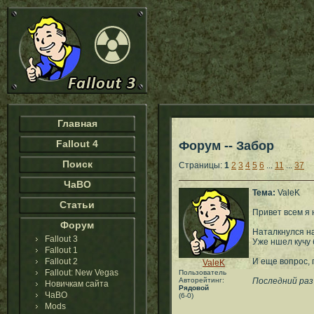
Главная
Fallout 4
Форум -- Забор
Поиск
Страницы:
1
2
3
4
5
6
...
11
...
37
ЧаВО
Тема:
ValeK
Статьи
Привет всем я 
Форум
Наталкнулся на
Fallout 3
Уже ншел кучу 
Fallout 1
Fallout 2
И еще вопрос, 
ValeK
Fallout: New Vegas
Пользователь
Авторейтинг:
Последний раз 
Новичкам сайта
Рядовой
ЧаВО
(6-0)
Mods