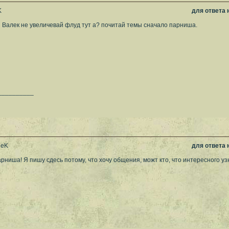
K
для ответа
ай Валек не увеличевай флуд тут а? почитай темы сначало парниша.
__________
leK
для ответа
арниша! Я пишу сдесь потому, что хочу общения, можт кто, что интересного узн