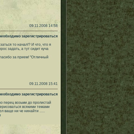
09.11.2008 14:58
 необходимо зарегистрироваться
заться то начал!? И что, что я
ос задать, а тут сидит куча
спасибо за прием! "Отличный
09.11.2008 15:41
 необходимо зарегистрироваться
льно перец возьми до пролистай
нтерисоваться всякими темами
л ваще ни че нинайти ......
ы