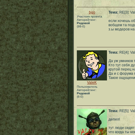
bgo
Тема:
RE[3]: Va
Участник проекта
Авторейтинг:
если хочешь об
Рядовой
вобщем та подо
(98-0)
з.ы модеров на
Тема:
RE[4]: Va
Да уж умников ту
Кто тут себя д
крутой перец н
Да и с форума 
Такое ощущение
ValeK
Пользователь
Авторейтинг:
Рядовой
(6-0)
Тема:
RE[5]: Va
депил!
тут люди сидят
что когда ты н