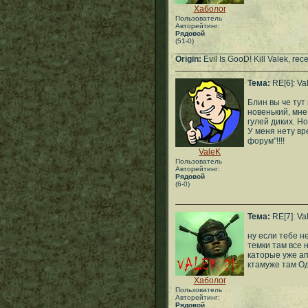
Хаболог
Пользователь
Авторейтинг:
Рядовой
(51-0)
___________________________
Origin:
Evil Is GooD! Kill Valek, rec
Тема:
RE[6]: Va
Блин вы че тут 
новенький, мне
гулей диких. Н
У меня нету вр
форум"!!!!
ValeK
Пользователь
Авторейтинг:
Рядовой
(6-0)
Тема:
RE[7]: Va
ну если тебе н
темки там все 
каторые уже апс
ктамуже там О
Хаболог
Пользователь
Авторейтинг:
Рядовой