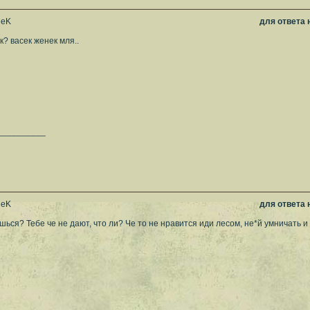
leK
для ответа
к? васек женек мля..
__________
leK
для ответа
шься? Тебе че не дают, что ли? Че то не нравится иди лесом, не*й умничать и б