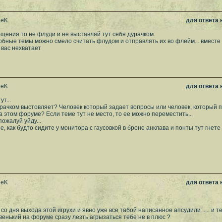
leK
для ответа
щения то не флуди и не выставляй тут себя дурачком.
бные темы можно смело считать флудом и отправлять их во флейм... вместе 
 вас нехватает
leK
для ответа
т...
урачком выстовляет? Человек который задает вопросы или человек, который п
а этом форуме? Если теме тут не место, то ее можно переместить...
пожалуй уйду...
, как будто сидите у монитора с гаусовкой в броне анклава и понты тут гнете
leK
для ответа
 со дня выхода этой игрухи и явно уже все табой написанное апсудили ..... и т
овенький на форуме сразу лезть агрызаться тебе не в плюс ?