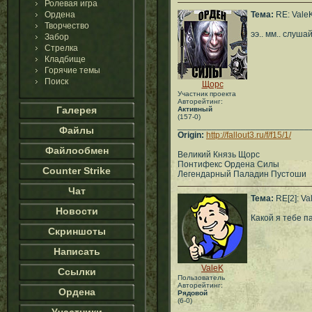
Ролевая игра
Ордена
Тема:
RE: Vale
Творчество
ээ.. мм.. слуш
Забор
Стрелка
Кладбище
Горячие темы
Поиск
Щорс
Участник проекта
Авторейтинг:
Галерея
Активный
(157-0)
___________________________
Файлы
Origin:
http://fallout3.ru/f/f15/1/
Файлообмен
Великий Князь Щорс
Понтифекс Ордена Силы
Counter Strike
Легендарный Паладин Пустоши
Чат
Тема:
RE[2]: Va
Новости
Какой я тебе п
Скриншоты
Написать
ValeK
Ссылки
Пользователь
Авторейтинг:
Ордена
Рядовой
(6-0)