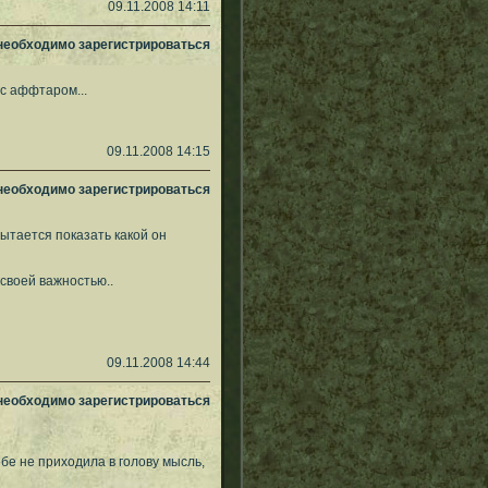
09.11.2008 14:11
 необходимо зарегистрироваться
с аффтаром...
09.11.2008 14:15
 необходимо зарегистрироваться
ытается показать какой он
 своей важностью..
09.11.2008 14:44
 необходимо зарегистрироваться
ебе не приходила в голову мысль,