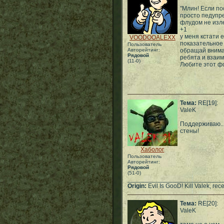
"Млин! Если по
просто педупре
флудом не изл
+1
у меня кстати 
VOODOOALEXX
показательное 
Пользователь
Авторейтинг:
обращай внима
Рядовой
ребята и взаим
(11-0)
Любите этот фор
Тема:
RE[19]:
ValeK
Поддерживаю...
стены!
Хаболог
Пользователь
Авторейтинг:
Рядовой
(51-0)
___________________________
Origin:
Evil Is GooD! Kill Valek, rec
Тема:
RE[20]:
ValeK