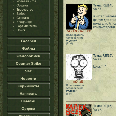
Ролевая игра
Ордена
Тема:
RE[14]:
ValeK
Творчество
Забор
я читал. челове
Стрелка
форум для того
Кладбище
помагали. А по
Горячие темы
компьютероми и
Поиск
VOODOOALEXX
Пользователь
Авторейтинг:
Галерея
Рядовой
(11-0)
Файлы
Файлообмен
Тема:
RE[15]:
ValeK
Counter Strike
Цирк ^_^
Чат
Новости
m0nzt3r
Пользователь
Скриншоты
Авторейтинг:
Рядовой
Написать
(3-0)
Ссылки
Тема:
RE[15]:
Ордена
ValeK