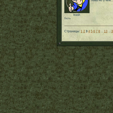
тема не о чем...
trash
Гость
Страницы:
1
2
3
4
5
6
7
8
...
13
...
3