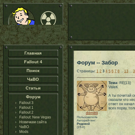
Главная
Fallout 4
Форум -- Забор
Поиск
Страницы:
1
2
3
4
5
6
7
8
...
13
...
3
ЧаВО
Тема:
RE[13]:
ValeK
Статьи
А ты почитай с
Форум
сказали что не
Fallout 3
ответ он начал
Fallout 1
всех порву, то
Fallout 2
ddmitrij
Fallout: New Vegas
Пользователь
Авторейтинг:
Новичкам сайта
Рядовой
ЧаВО
(15-0)
Mods