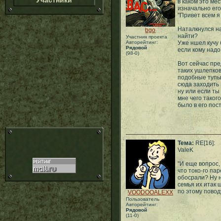
Участники
в каком это ме
изначально его
"Привет всем я
Наталкнулся на
bgo
найти?
Участник проекта
Авторейтинг:
Уже ншел кучу 
Рядовой
если кому надо,
(98-0)
Вот сейчас пре
таких ушлепков
подобные тупые
сюда заходить 
ну или если ты
мне чего таког
было в его пост
Тема:
RE[16]:
ValeK
"И еще вопрос,
что токо-го пар
обосрали? Ну н
семья их итак 
по этому повод
VOODOOALEXX
Пользователь
Авторейтинг:
Рядовой
(11-0)