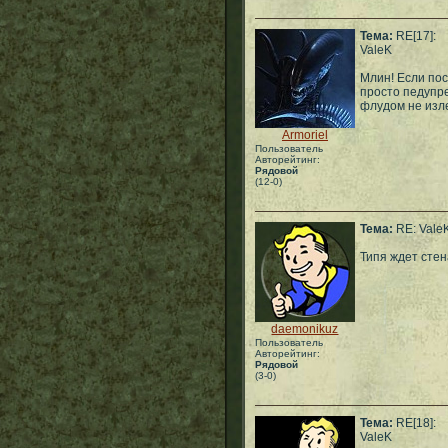
Тема:
RE[17]:
ValeK
Млин! Если пос
просто педупре
флудом не изл
Armoriel
Пользователь
Авторейтинг:
Рядовой
(12-0)
Тема:
RE: Vale
Типя ждет стен
daemonikuz
Пользователь
Авторейтинг:
Рядовой
(3-0)
Тема:
RE[18]:
ValeK