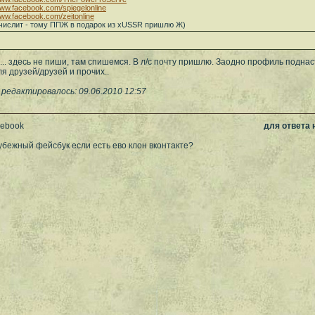
www.facebook.com/spiegelonline
www.facebook.com/zeitonline
числит - тому ППЖ в подарок из xUSSR пришлю Ж)
зко... здесь не пиши, там спишемся. В л/c почту пришлю. Заодно профиль подна
 друзей/друзей и прочих..
 редактировалось: 09.06.2010 12:57
cebook
для ответа
убежный фейсбук если есть ево клон вконтакте?