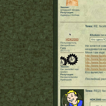
Звание:
младший писарь
Репутация:
Адмирал Колчак
Тема:
RE: face
Khokon
писа
HDK2000
Кто здесь?С
Пользователь
Авторейтинг:
Не хочется сов
Гуру
неадекватов на
(3171-1)
Меня там ищи:
http://www.fac
http://www.fac
http://www.fac
http://www.face
Звание:
http://www.face
Der sammler von
seelen
Кто вычислит 
Репутация:
Deviseninlander
Последний раз
Hydropolis
Тема:
RE[2]: fa
HDK2000
пис