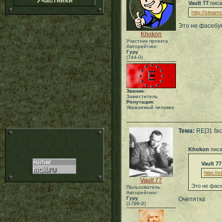
Участники
Vault 77
писа
http://stea
Это не фасебу
Khokon
Участник проекта
Авторейтинг:
Гуру
(744-0)
Звание:
Заместитель
Репутация:
Уважаемый человек
Тема:
RE[3]: fa
Khokon
писа
Vault 77
http:/
Vault 77
Это не фас
Пользователь
Авторейтинг:
Гуру
Очепятка
(1796-0)