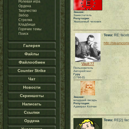
Ролевая игра
Ордена
Творчество
Звание:
Забор
Заместитель
Репутация:
Стрелка
Уважаемый человек
Кладбище
Горячие темы
Поиск
Тема:
RE: face
http://steamco
Галерея
Файлы
Файлообмен
Vault 77
Пользователь
Counter Strike
Авторейтинг:
Гуру
(1796-0)
Чат
Новости
Скриншоты
Звание:
младший писарь
Написать
Репутация:
Адмирал Колчак
Ссылки
Тема:
RE[2]: fa
Ордена