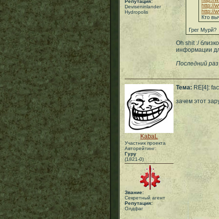
Репутация:
http://
Deviseninlander
http://
Hydropolis
Кто вы
Грег Мурй?
Oh shit :/ бли
информации для
Последний раз
Тема:
RE[4]: fa
зачем этот зар
KabaL
Участник проекта
Авторейтинг:
Гуру
(1821-0)
Звание:
Секретный агент
Репутация:
Олдфаг