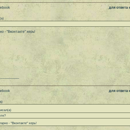
cebook
для ответа
(а)
о - "Вконтакте" херь!
__________
cebook
для ответа
а)
исал(а)
кте?
арно - "Вконтакте" херь!