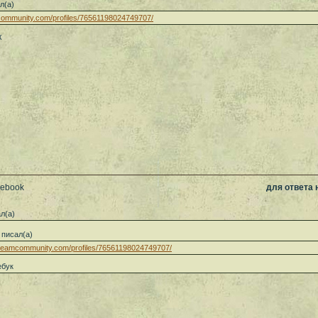
л(а)
mcommunity.com/profiles/76561198024749707/
к
cebook
для ответа
л(а)
писал(а)
/steamcommunity.com/profiles/76561198024749707/
ебук