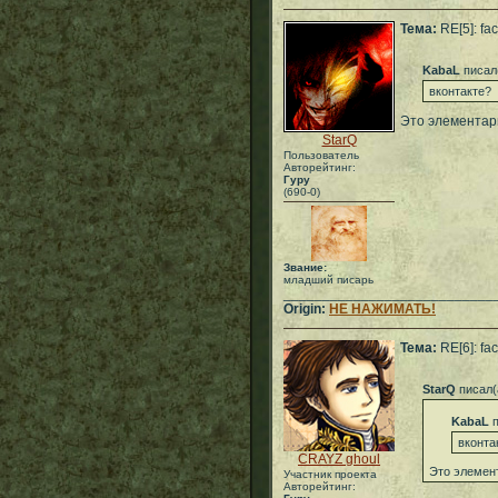
Тема:
RE[5]: fa
KabaL
писал
вконтакте?
Это элементарн
StarQ
Пользователь
Авторейтинг:
Гуру
(690-0)
Звание:
младший писарь
___________________________
Origin:
НЕ НАЖИМАТЬ!
Тема:
RE[6]: fa
StarQ
писал(
KabaL
п
вконта
CRAYZ ghoul
Это элемент
Участник проекта
Авторейтинг: