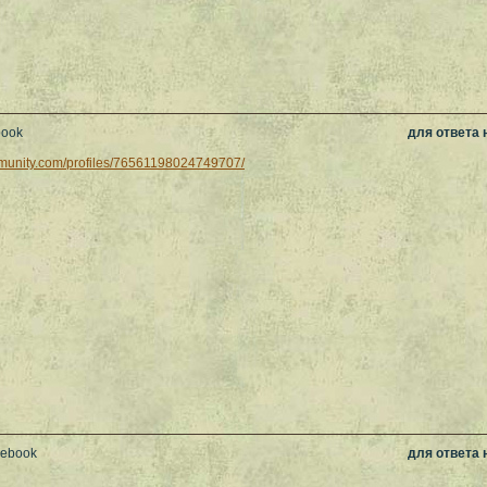
book
для ответа
mmunity.com/profiles/76561198024749707/
cebook
для ответа