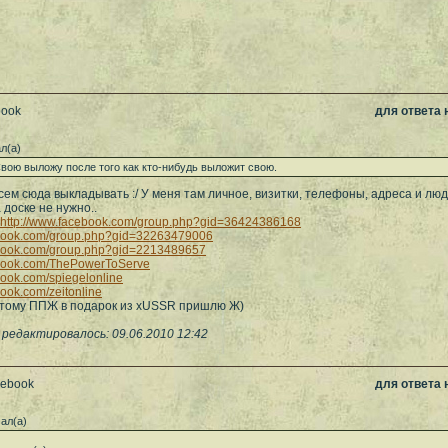
book
для ответа
л(а)
вою выложу после того как кто-нибудь выложит свою.
сем сюда выкладывать :/ У меня там личное, визитки, телефоны, адреса и люд
 доске не нужно..
http://www.facebook.com/group.php?gid=36424386168
ebook.com/group.php?gid=32263479006
ebook.com/group.php?gid=2213489657
ebook.com/ThePowerToServe
book.com/spiegelonline
book.com/zeitonline
- тому ППЖ в подарок из xUSSR пришлю Ж)
 редактировалось: 09.06.2010 12:42
cebook
для ответа
ал(а)