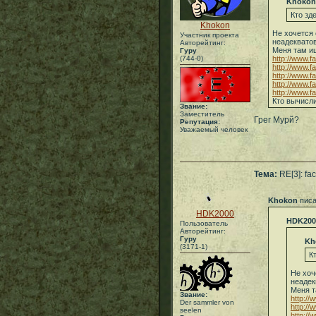
Khokon
Кто зд
Khokon
Не хочется 
Участник проекта
неадекватов
Авторейтинг:
Меня там и
Гуру
(744-0)
http://www.
http://www.
http://www.
http://www.f
http://www.f
Кто вычисл
Звание:
Заместитель
Грег Мурй?
Репутация:
Уважаемый человек
Тема:
RE[3]: fa
Khokon
писа
HDK2000
HDK200
Пользователь
Авторейтинг:
Гуру
Kh
(3171-1)
К
Не хоч
неадек
Меня 
Звание:
http:/
Der sammler von
http:/
seelen
http:/