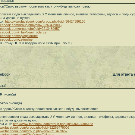
писал(а)
есь?Свою выложу после того как кто-нибудь выложит свою.
совсем сюда выкладывать :/ У меня там личное, визитки, телефоны, адреса и люди сур
 на доске не нужно..
щи:
http://www.facebook.com/group.php?gid=36424386168
facebook.com/group.php?gid=32263479006
facebook.com/group.php?gid=2213489657
facebook.com/ThePowerToServe
acebook.com/spiegelonline
acebook.com/zeitonline
ит - тому ППЖ в подарок из xUSSR пришлю Ж)
cebook
для ответа
л(а)
0
писал(а)
okon
писал(а)
то здесь?Свою выложу после того как кто-нибудь выложит свою.
ется совсем сюда выкладывать :/ У меня там личное, визитки, телефоны, адреса и люд
ватов на доске не нужно..
там ищи:
http://www.facebook.com/group.php?gid=36424386168
/www.facebook.com/group.php?gid=32263479006
/www.facebook.com/group.php?gid=2213489657
/www.facebook.com/ThePowerToServe