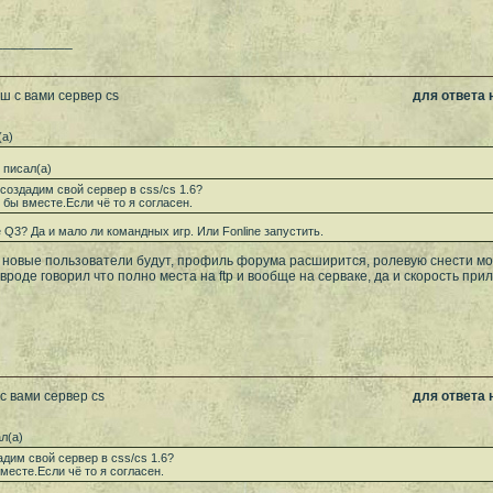
__________
ш с вами сервер cs
для ответа
(а)
писал(а)
создадим свой сервер в css/cs 1.6?
 бы вместе.Если чё то я согласен.
 Q3? Да и мало ли командных игр. Или Fonline запустить.
новые пользователи будут, профиль форума расширится, ролевую снести мож
 вроде говорил что полно места на ftp и вообще на серваке, да и скорость при
с вами сервер cs
для ответа
л(а)
дим свой сервер в css/cs 1.6?
месте.Если чё то я согласен.