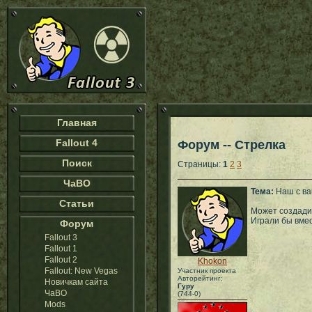
Главная
Fallout 4
Форум -- Стрелка
Поиск
Страницы:
1
2
3
ЧаВО
Тема:
Наш с ва
Статьи
Может создадим
Играли бы вмес
Форум
Fallout 3
Fallout 1
Fallout 2
Khokon
Fallout: New Vegas
Участник проекта
Авторейтинг:
Новичкам сайта
Гуру
ЧаВО
(744-0)
Mods