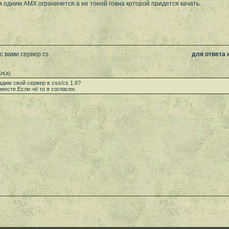
сли одним AMX ограничется а не тоной говна которой придется качать.
с вами сервер cs
для ответа
л(а)
дим свой сервер в css/cs 1.6?
месте.Если чё то я согласен.