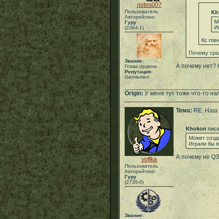
notos007
Пользователь
Kh
Авторейтинг:
М
Гуру
И
(2384-1)
Кс гов
Почему сра
Звание:
А почему нет? 
Глава ордена
Репутация:
Gentlemen
___________________________
Origin:
У меня тут тоже что-то нап
Тема:
RE: Наш 
Khokon
писа
Может созда
Играли бы в
А почему не Q3
voffka
Пользователь
Авторейтинг:
Гуру
(2735-0)
Звание: