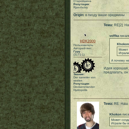
Старейшина
Репутация:
Rjzevfsckiy
___________________________
Origin:
в пизду ваши ориджины
Тема:
RE[2]: На
voffka
писал
HDK2000
Khokon
Пользователь
Авторейтинг:
Может 
Гуру
Играли
(3171-1)
А почему не
Идея хорошая, 
предлагать, он
Звание:
Der sammler von
seelen
Репутация:
Deviseninlander
Hydropolis
Тема:
RE: Наш 
Khokon
писа
Может созда
Играли бы в