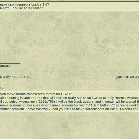
дим свой сервер в css/cs 1.6?
месте.Если чё то я согласен.
__________
исано...
с вами сервер cs
для ответа
а)
you make normal widescreen format for CS2D?
about setting in launcher but that widescreen really sucks so I wrote exactly "normal widesc
if you select widescreen (1266x768) it will be the black quadrat and in center will be a small 
t make screenshot because when I make screenshot with "Prt Scr" button PC screens desktop
 another problem. I have Winows 7, can you fix it to make screenshots on Win7? (When I ha