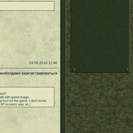
24.06.2010 11:46
 необходимо зарегистрироваться
reen".
field with game image.
 but not the game. I don't know
d XP screens was ok.)