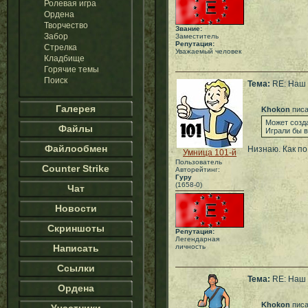
Ролевая игра
Ордена
Творчество
Звание:
Забор
Заместитель
Репутация:
Стрелка
Уважаемый человек
Кладбище
Горячие темы
Поиск
Тема:
RE: Наш 
Галерея
Khokon
писа
Может созда
Файлы
Играли бы в
Файлообмен
Низнаю. Как по 
Умница 101-й
Пользователь
Counter Strike
Авторейтинг:
Гуру
(1658-0)
Чат
Новости
Скриншоты
Репутация:
Легендарная
Написать
личность
Ссылки
Тема:
RE: Наш 
Ордена
Khokon
писа