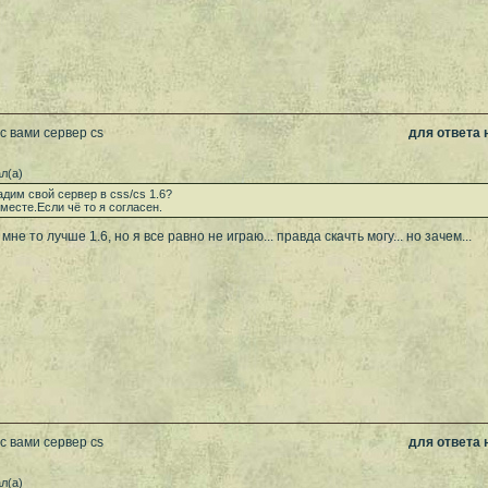
с вами сервер cs
для ответа
л(а)
дим свой сервер в css/cs 1.6?
месте.Если чё то я согласен.
мне то лучше 1.6, но я все равно не играю... правда скачть могу... но зачем...
с вами сервер cs
для ответа
л(а)