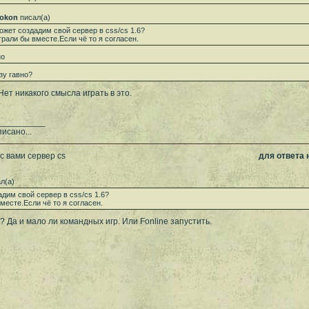
okon
писал(а)
ожет создадим свой сервер в css/cs 1.6?
грали бы вместе.Если чё то я согласен.
но
зу гавно?
Нет никакого смысла играть в это.
__________
исано...
с вами сервер cs
для ответа
л(а)
дим свой сервер в css/cs 1.6?
месте.Если чё то я согласен.
? Да и мало ли командных игр. Или Fonline запустить.