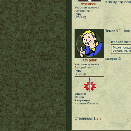
я за ну, ток е
evergreen
Участник проекта
Авторейтинг:
Гуру
(1271-0)
Тема:
RE: Наш 
Khokon
писа
Может созда
Играли бы в
создавай
lazy punk
Участник проекта
Авторейтинг:
Гуру
(1738-3)
Звание:
Майор
Репутация:
Человек-Овсянка
Страницы:
1
2
3