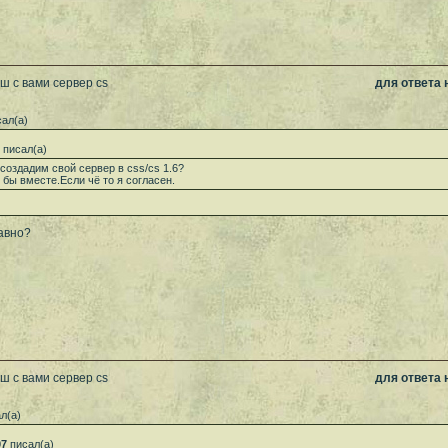
ш с вами сервер cs
для ответа
ал(а)
писал(а)
создадим свой сервер в css/cs 1.6?
 бы вместе.Если чё то я согласен.
авно?
ш с вами сервер cs
для ответа
л(а)
07
писал(а)