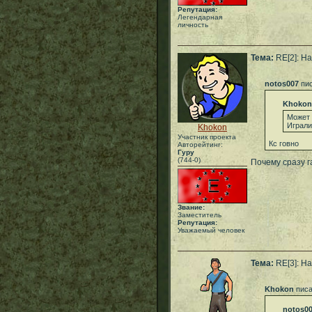
Репутация:
Легендарная
личность
Тема:
RE[2]: На
notos007
пис
Khokon
Может 
Играли
Khokon
Участник проекта
Кс говно
Авторейтинг:
Гуру
(744-0)
Почему сразу г
Звание:
Заместитель
Репутация:
Уважаемый человек
Тема:
RE[3]: На
Khokon
писа
notos0