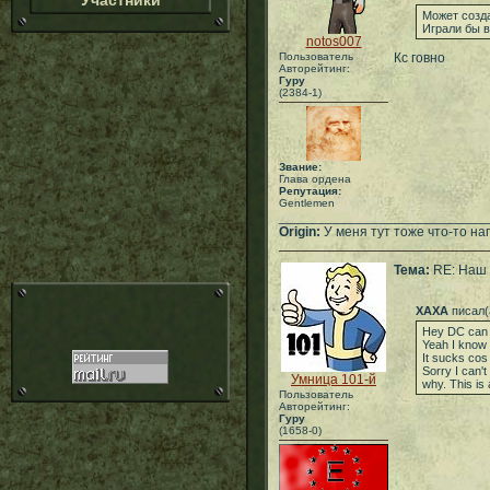
Участники
Может созда
Играли бы в
notos007
Пользователь
Кс говно
Авторейтинг:
Гуру
(2384-1)
Звание:
Глава ордена
Репутация:
Gentlemen
___________________________
Origin:
У меня тут тоже что-то нап
Тема:
RE: Наш 
XAXA
писал(
Hey DC can 
Yeah I know 
It sucks cos 
Sorry I can'
Умница 101-й
why. This is
Пользователь
Авторейтинг:
Гуру
(1658-0)