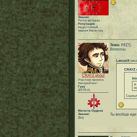
Звание:
Почти ветеран
Репутация:
Недостойный
звания Магистра
Тема:
RE[7]:
Вопросы.
LancerX
писа
CRAYZ 
CRAYZ ghoul
Int
Участник проекта
Авторейтинг:
а
Гуру
п
(8578-4)
Скальп
Магистр Ордена
Звание:
Ты вообще иди
Дед