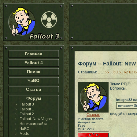
Главная
Fallout 4
Форум -- Fallout: New
Поиск
Страницы:
1
...
55
...
60
61
62
63
6
ЧаВО
Тема:
RE[2]:
Вопросы.
Статьи
Форум
Integral32
пи
Fallout 3
ненавижу St
Fallout 1
пиздуй от сюда
Fallout 2
Скальп.
Fallout: New Vegas
Участник проекта
Авторейтинг:
Новичкам сайта
Гуру
ЧаВО
(5842-228)
Mods