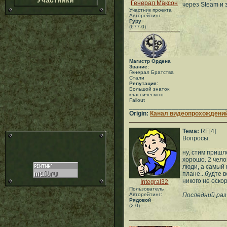
Участники
Генерал Максон
через Steam и 
Участник проекта
Авторейтинг:
Гуру
(677-0)
Магистр Ордена
Звание:
Генерал Братства
Стали
Репутация:
Большой знаток
классического
Fallout
___________________________
Origin:
Канал видеопрохождений
Тема:
RE[4]:
Вопросы.
ну, стим пришл
хорошо. 2 чел
люди, а самый
плане...будте 
никого не оско
Integral32
Пользователь
Авторейтинг:
Последний раз
Рядовой
(2-0)