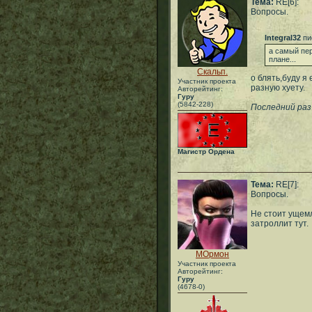
Тема:
RE[6]:
Вопросы.
Integral32
пи
а самый пе
плане...
Скальп.
о блять,буду 
Участник проекта
разную хуету.
Авторейтинг:
Гуру
(5842-228)
Последний раз
Магистр Ордена
Тема:
RE[7]:
Вопросы.
Не стоит ущемл
затроллит тут.
МОрмон
Участник проекта
Авторейтинг:
Гуру
(4678-0)