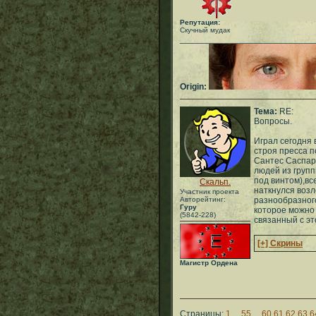
Репутация:
Скучный мудак
___________________________
Origin:
Тема:
RE:
Вопросы.
Играл сегодня 
строя пресса 
Сантес Саспари
людей из груп
под винтом),вс
Скальп.
наткнулся возл
Участник проекта
Авторейтинг:
разнообразног
Гуру
которое можно 
(5842-228)
связанный с эт
[+] Скрины
Магистр Ордена
Страницы:
1
...
55
...
60
61
62
63
6