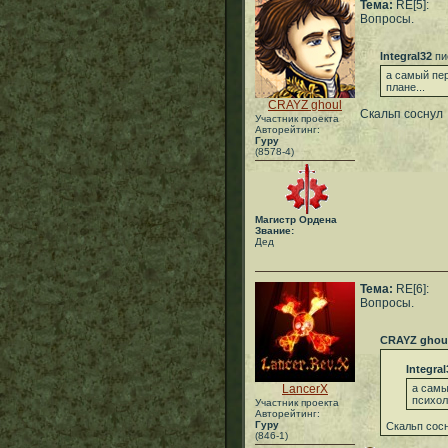
Тема:
RE[5]:
Вопросы.
Integral32
пи
а самый пе
плане...
CRAYZ ghoul
Скальп соснул
Участник проекта
Авторейтинг:
Гуру
(8578-4)
Магистр Ордена
Звание:
Дед
Тема:
RE[6]:
Вопросы.
CRAYZ ghou
Integral
LancerX
а самы
психол
Участник проекта
Авторейтинг:
Гуру
Скальп сос
(846-1)