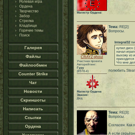
Ролевая игра
Ордена
Творчество
Магистр Ордена
Забор
Стрелка
Кладбище
Тема:
RE[2]:
Горячие темы
Вопросы.
Поиск
Integral32
пи
Галерея
купил диск 
начал играт
выхожу из и
Файлы
CRAYZ ghoul
приходится 
Участник проекта
Что мне дел
Файлообмен
Авторейтинг:
Гуру
полюбить Stea
(8578-4)
Counter Strike
Чат
Новости
Магистр Ордена
Звание:
Дед
Скриншоты
Написать
Тема:
RE[3]:
Вопросы.
Ссылки
Согласен. Как 
Ордена
А если серьёзн