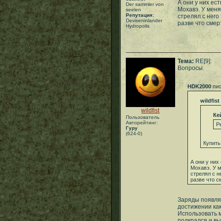
А они у них ес
Der sammler von
Мохавэ. У меня
seelen
Репутация:
стрелял с него 
Deviseninlander
разве что смер
Hydropolis
Тема:
RE[9]:
Вопросы.
HDK2000
пис
wildfist
wildfist
Ке
Пользователь
Авторейтинг:
P
Гуру
(624-0)
Купить
А они у них
Мохавэ. У м
стрелял с н
разве что с
Заряды появля
достижении как
Использовать м
подкрался и вы