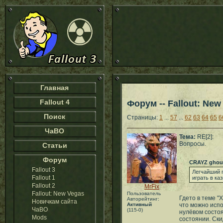
Главная
Fallout 4
Форум -- Fallout: New
Поиск
Страницы:
1
...
57
...
62
63
64
65
6
ЧаВО
Тема:
RE[2]:
Вопросы.
Статьи
Форум
CRAYZ ghou
Fallout 3
Легчайший п
Fallout 1
играть в ка
Fallout 2
MrFix
Fallout: New Vegas
Пользователь
Гдето в теме "
Авторейтинг:
Новичкам сайта
Активный
что можно испо
ЧаВО
(115-0)
нулёвом состо
Mods
состоянии. Ски