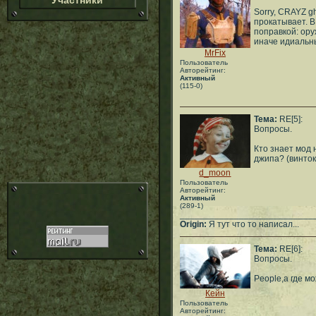
Участники
Sorry, CRAYZ g
прокатывает. В
поправкой: ору
иначе идиальны
MrFix
Пользователь
Авторейтинг:
Активный
(115-0)
Тема:
RE[5]:
Вопросы.
Кто знает мод
джипа? (винток
d_moon
Пользователь
Авторейтинг:
Активный
(289-1)
___________________________
Origin:
Я тут что то написал...
Тема:
RE[6]:
Вопросы.
People,а где м
Кейн
Пользователь
Авторейтинг: