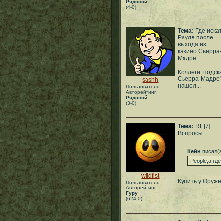
Рядовой
(4-0)
Тема:
Где иска
Рауля после
выхода из
казино Сьерра
Мадре
Коллеги, подск
Сьерра-Мадре? 
sashh
нашел...
Пользователь
Авторейтинг:
Рядовой
(3-0)
Тема:
RE[7]:
Вопросы.
Кейн
писал(
People,а гд
wildfist
Купить у Оруже
Пользователь
Авторейтинг:
Гуру
(624-0)