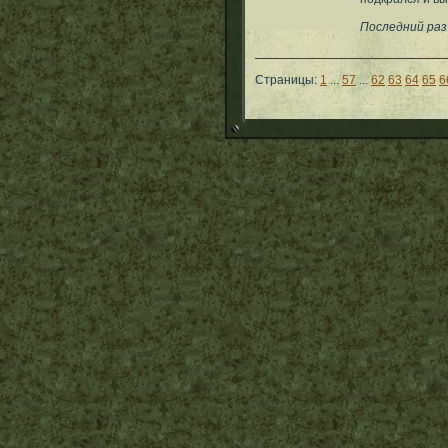
Последний раз
Страницы:
1
...
57
...
62
63
64
65
6