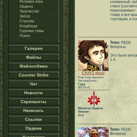
Ролевая игра
сломанный, за
ствол (соответ
Ордена
перескакивает 
Творчество
товар и все кр
Забор
торговцев, в о
Стрелка
Кладбище
Горячие темы
Поиск
Тема:
RE[3]:
Вопросы.
Галерея
Это было актуа
Файлы
1.4
Файлообмен
CRAYZ ghoul
Counter Strike
Участник проекта
Авторейтинг:
Чат
Гуру
(8578-4)
Новости
Скриншоты
Магистр Ордена
Написать
Звание:
Дед
Ссылки
Ордена
Тема:
RE[4]:
Вопросы.