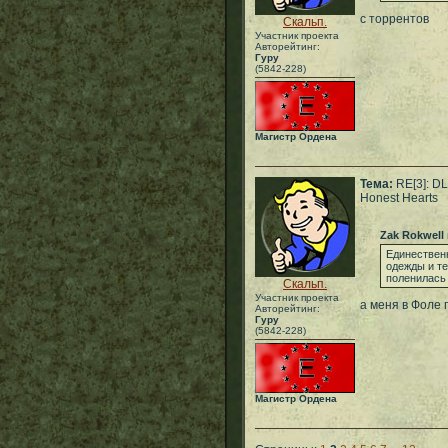
с торрентов
Скальп.
Участник проекта
Авторейтинг:
Гуру
(5842-228)
Магистр Ордена
Тема:
RE[3]: D
Honest Hearts
Zak Rokwell
Единественн
одежды и те
поленилась
Скальп.
Участник проекта
а меня в Фоле 
Авторейтинг:
Гуру
(5842-228)
Магистр Ордена