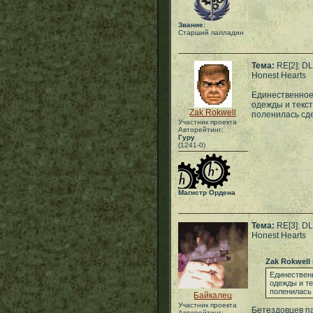
Звание:
Старший палладин
Тема:
RE[2]: D
Honest Hearts
Единественное 
одежды и текст
Zak Rokwell
поленилась сде
Участник проекта
Авторейтинг:
Гуру
(1241-0)
Магистр Ордена
Тема:
RE[3]: D
Honest Hearts
Zak Rokwell
Единественн
одежды и те
поленилась
Байкалец
Участник проекта
Бетездовцев па
Авторейтинг: