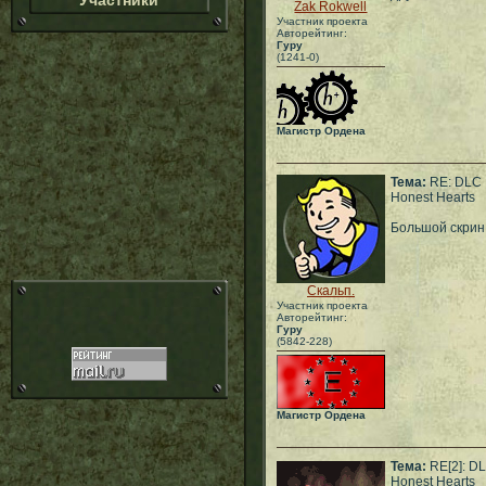
Участники
Zak Rokwell
Участник проекта
Авторейтинг:
Гуру
(1241-0)
Магистр Ордена
Тема:
RE: DLC
Honest Hearts
Большой скрин 
Скальп.
Участник проекта
Авторейтинг:
Гуру
(5842-228)
Магистр Ордена
Тема:
RE[2]: D
Honest Hearts