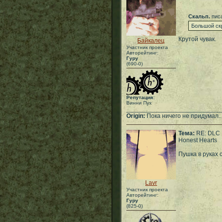
Скальп.
писа
Большой скр
Крутой чувак.
Байкалец
Участник проекта
Авторейтинг:
Гуру
(690-0)
Репутация:
Винни Пух
___________________________
Origin:
Пока ничего не придумал..
Тема:
RE: DLC
Honest Hearts
Пушка в руках с
Lavr
Участник проекта
Авторейтинг:
Гуру
(825-0)