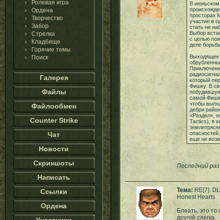
Ролевая игра
В июньском 
происхожде
Ордена
просторах М
Творчество
участие в 
Забор
стать не н
Выбор вста
Стрелка
с целью по
Кладбище
деле борьб
Горячие темы
Выходящее 
Поиск
обрубленны
Приключени
радиосигнал
Галерея
который пе
Фишку. В св
Файлы
побудившую 
самой Фишке
чтобы выпол
Файлообмен
дебри район
«Раздел», е
Counter Strike
Tactics), в
землетрясен
опасностей,
Чат
еще не воз
Новости
Скриншоты
Последний раз 
Написать
Тема:
RE[7]: D
Ссылки
Honest Hearts
Ордена
Блеать, это то
другой слегка.