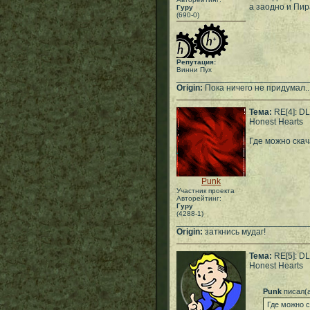
а заодно и Пир
Гуру
(690-0)
Репутация:
Винни Пух
___________________________
Origin:
Пока ничего не придумал..
Тема:
RE[4]: D
Honest Hearts
Где можно ска
Punk
Участник проекта
Авторейтинг:
Гуру
(4288-1)
___________________________
Origin:
заткнись мудаг!
Тема:
RE[5]: D
Honest Hearts
Punk
писал(
Где можно 