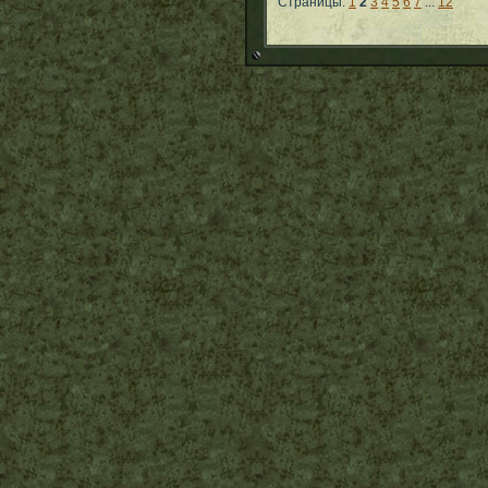
Страницы:
1
2
3
4
5
6
7
...
12