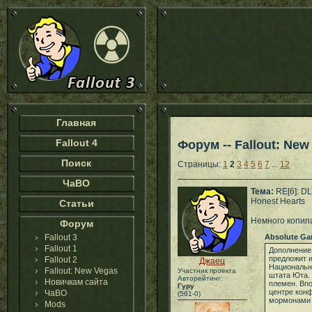
Главная
Fallout 4
Форум -- Fallout: New
Поиск
Страницы:
1
2
3
4
5
6
7
...
12
ЧаВО
Тема:
RE[6]: D
Honest Hearts
Статьи
Немного копип
Форум
Fallout 3
Absolute G
Fallout 1
Дополнение 
предложит и
Fallout 2
Джаец
Национальн
Fallout: New Vegas
Участник проекта
штата Юта. 
Авторейтинг:
Новичкам сайта
племен. Вп
Гуру
центре кон
ЧаВО
(561-0)
мормонами 
Mods