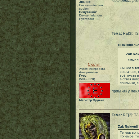
Последний раз 
Звание:
Der sammler von
seelen
Репутация:
Deviseninlander
Hydropolis
Тема:
RE[3]: ТЗ
HDK2000
пис
Zak Rok
смысл
Скальп.
Смысл в том
Участник проекта
сослаться, 
Авторейтинг:
всё, пусть 
Гуру
(5842-228)
в ответ поп
привычке, 
прям как у мен
Магистр Ордена
Тема:
RE[2]: ТЗ
Zak Rokwell
Теперь вопр
НУ емое, ти