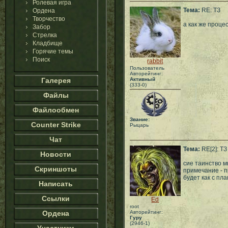
Ролевая игра
Тема:
RE: ТЗ
Ордена
Творчество
а как же проце
Забор
Стрелка
Кладбище
Горячие темы
Поиск
rabbit
Пользователь
Авторейтинг:
Галерея
Активный
(333-0)
Файлы
Файлообмен
Звание:
Counter Strike
Рыцарь
Чат
Тема:
RE[2]: ТЗ
Новости
сие таинство м
Скриншоты
примечание - п
будет как с пл
Написать
Ссылки
Ed
root
Ордена
Авторейтинг:
Гуру
(2946-1)