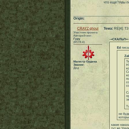
что еще?Авы по
___________________________
Origin:
CRAYZ ghoul
Тема:
RE[4]: ТЗ
Участник проекта
Авторейтинг:
Гуру
-=СКАЛЬП=-
(8578-4)
Ed
писа
Za
Т
Магистр Ордена
Звание:
Н
Дед
к
С
к
п
с
с
С
п
з
Т
не буд
которы
какие нака
тут же.Удал