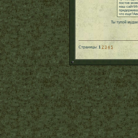
постов можн
наш сайт!Иг
придержива
что еще?Авы
Ты тупой мудак
Страницы:
1
2
3
4
5