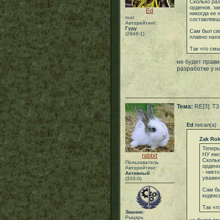
Сколько раз
орденов. за
Ed
никогда ее 
root
составлявш
Авторейтинг:
Гуру
Сам был сви
(2946-1)
плавно нах
Так что см
не будет прави
разработке у н
Тема:
RE[3]: ТЗ
Ed
писал(а)
Zak Rok
Теперь
НУ емо
rabbit
Скольк
Пользователь
ордено
Авторейтинг:
- никт
Активный
уважен
(333-0)
Сам бы
кодекс
Так чт
Звание:
Рыцарь