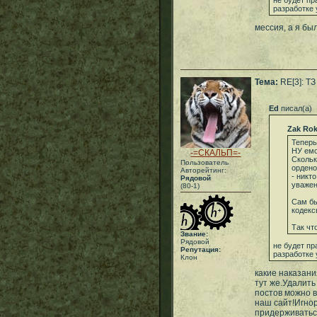
не будет пр
разработке 
мессия, а я бы
Тема:
RE[3]: ТЗ
Ed
писал(а)
Zak Rok
Теперь
НУ емо
-=СКАЛЬП=-
Скольк
Пользователь
ордено
Авторейтинг:
- никт
Рядовой
уважен
(80-1)
Сам бы
кодекс
Так чт
Звание:
Рядовой
не будет пр
Репутация:
разработке 
Клон
какие наказан
тут же.Удалит
постов можно в
наш сайт!Игно
придерживатьс