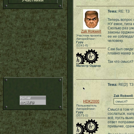
Участники
Тема:
RE: ТЗ
Теперь вопрос 
НУ емое, типа 
Сколько раз уж
Zak Rokwell
законы орджено
Участник проекта
ее не соблюдал
Авторейтинг:
человеку.
Гуру
(1241-0)
Сам был свидет
плавно нахер 
Так что смысл?
Магистр Ордена
Тема:
RE[2]: ТЗ
Zak Rokwell
HDK2000
смысл?
Пользователь
Авторейтинг:
Смысл в том чт
Гуру
сослаться, нап
(3171-1)
всё, пусть выис
ответ поправки
привычке, срач