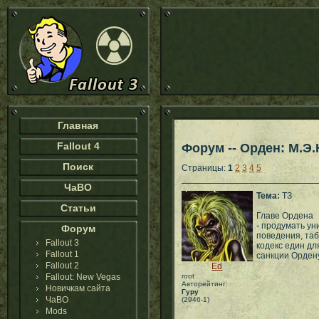
Главная
Fallout 4
Форум -- Орден: М.Э.
Поиск
Страницы:
1
2
3
4
5
ЧаВО
Тема:
ТЗ
Статьи
Главе Ордена
- продумать у
Форум
поведения, таб
Fallout 3
кодекс един дл
Fallout 1
санкции Ордену
Fallout 2
Ed
Fallout: New Vegas
root
Авторейтинг:
Новичкам сайта
Гуру
ЧаВО
(2946-1)
Mods