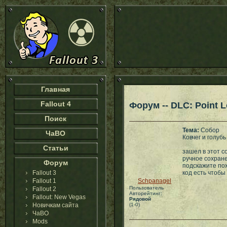
Главная
Fallout 4
Форум -- DLC: Point 
Поиск
Тема:
Собор
ЧаВО
Ковчег и голубь
Статьи
зашел в этот с
ручное сохране
Форум
подскажите пож
Fallout 3
код есть чтобы
Fallout 1
Schpanagel
Пользователь
Fallout 2
Авторейтинг:
Fallout: New Vegas
Рядовой
Новичкам сайта
(1-0)
ЧаВО
Mods