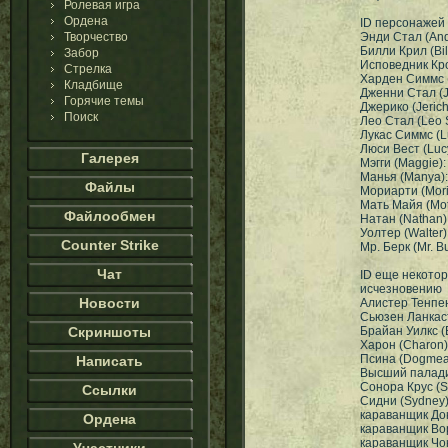
Ролевая игра
Ордена
ID персонажей
Творчество
Энди Стал (And
Билли Крил (Bil
Забор
Исповедник Кро
Стрелка
Харден Симмс 
Кладбище
Дженни Стал (J
Горячие темы
Джерико (Jeric
Поиск
Лео Стал (Leo 
Лукас Симмс (L
Люси Вест (Luc
Галерея
Мэгги (Maggie)
Манья (Manya)
Файлы
Мориарти (Mori
Мать Майя (Mot
Файлообмен
Натан (Nathan)
Уолтер (Walter
Counter Strike
Мр. Берк (Mr. B
Чат
ID еще некотор
исчезновению
Новости
Алистер Тенпен
Сьюзен Ланкаст
Скриншоты
Брайан Уилкс (
Харон (Charon
Псина (Dogmea
Написать
Высший паладин
Сонора Крус (S
Ссылки
Сидни (Sydney
караванщик До
Ордена
караванщик Во
караванщик Чо