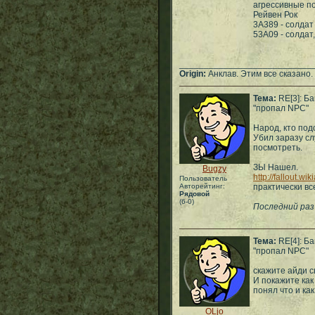
агрессивные по
Рейвен Рок
3A389 - солдат
53A09 - солда
___________________________
Origin:
Анклав. Этим все сказано.
Тема:
RE[3]: Ба
"пропал NPC"
Народ, кто под
Убил заразу сл
посмотреть.
ЗЫ Нашел.
Bugzy
http://fallout.w
Пользователь
Авторейтинг:
практически в
Рядовой
(6-0)
Последний раз
Тема:
RE[4]: Ба
"пропал NPC"
скажите айди с
И покажите как
понял что и как
OLjo