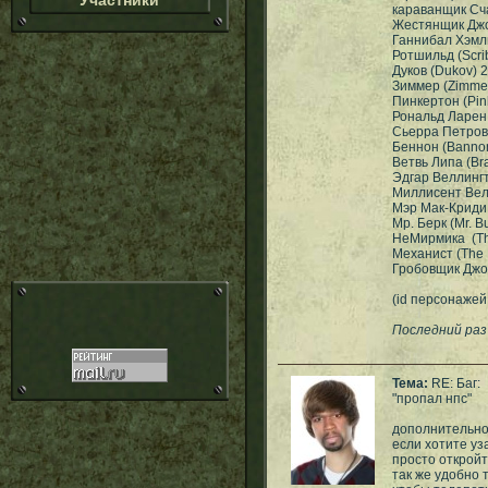
Участники
караванщик Сч
Жестянщик Джо 
Ганнибал Хэмл
Ротшильд (Scri
Дуков (Dukov) 
Зиммер (Zimme
Пинкертон (Pin
Рональд Ларен 
Сьерра Петрови
Беннон (Banno
Ветвь Липа (Br
Эдгар Веллингт
Миллисент Велл
Мэр Мак-Криди
Мр. Берк (Mr. B
НеМирмика (Th
Механист (The 
Гробовщик Джон
(id персонажей 
Последний раз
Тема:
RE: Баг:
"пропал нпс"
дополнительно
если хотите уз
просто откройт
так же удобно 