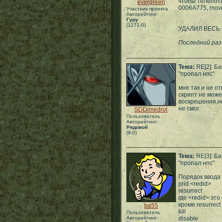
чтобы телепоти
evergreen
0006A775, move
Участник проекта
Авторейтинг:
Гуру
(1271-0)
УДАЛИЛ ВЕСЬ 
Последний раз
Тема:
RE[2]: Ба
"пропал нпс"
мне так и не о
скрипт не може
воскрешения,н
не смог
SDDimedrol
Пользователь
Авторейтинг:
Рядовой
(8-0)
Тема:
RE[3]: Ба
"пропал нпс"
Порядок ввода 
prid <redid>
resurrect
где <redid> эт
кроме resurrec
ba55
kill
Пользователь
Авторейтинг:
disable