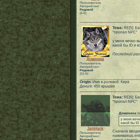
Пользователь
Авторейтинг:
Рядовой
(4-0)
Тема:
RE[5]: Ба
"пропал NPC"
у меня вечно в
какой бы ID и 
Последний раз
Доминика
Пользователь
Авторейтинг:
Рядовой
(52-0)
___________________________
Origin:
Имя в ролевой: Кира
Деньги: 450 крышек
Тема:
RE[6]: Ба
"пропал NPC"
Доминика
пи
у меня вечн
какой бы ID
JamHank
Сначала вводиш
Пользователь
нажимаешь ente
Авторейтинг:
Рядовой