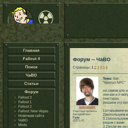
Главная
Fallout 4
Форум -- ЧаВО
Поиск
Страницы:
1
2
3
4
5
6
ЧаВО
Тема:
Баг:
"пропал NPC"
Статьи
на самом дле н
Форум
они как и гг мо
Fallout 3
текстурах.
Fallout 1
решаем эту про
Fallout 2
evergreen
1)открываем к
Fallout: New Vegas
Участник проекта
Авторейтинг:
2)используем к
Новичкам сайта
Гуру
3.1)используем
ЧаВО
(1271-0)
рядом с вами
Mods
3.2)если же он