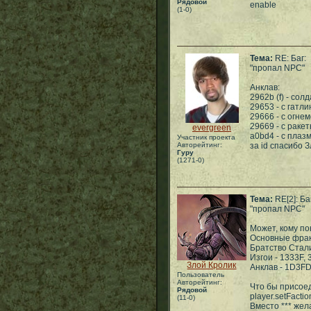
Рядовой
enable
(1-0)
Тема:
RE: Баг:
"пропал NPC"
Анклав:
2962b (f) - сол
29653 - с гатл
29666 - с огне
29669 - с раке
evergreen
a0bd4 - с плаз
Участник проекта
Авторейтинг:
за id спасибо 
Гуру
(1271-0)
Тема:
RE[2]: Ба
"пропал NPC"
Может, кому по
Основные фра
Братство Стали
Изгои - 1333F,
Злой Кролик
Анклав - 1D3FD
Пользователь
Авторейтинг:
Что бы присоед
Рядовой
player.setFacti
(11-0)
Вместо *** жел