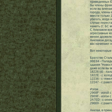
приведенных ID
бы члены фракц
если вы вляпае
города, члены 
ввести только 
убегать, когда 
случае переста
хамить (С БС м
С Анклавом все
агрессивные ко
менее дружелюб
Анклавом досад
вас начинают 
Вот некоторые
Братство Стал
9BE84 - Палади
здания "Новост
даже если вы 
18226 (d) - па
1822E - с хол
12236 - с тяж
12247 - с раке
Изгои
2968F - изгой 
2969F - изгои 
2A7ED - с огне
29669 - с раке
Анклав, в прин