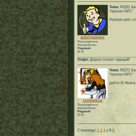
Тема:
RE[6]: Ба
"пропал NPC"
Pishesh prid i c
antonysokolov
Пользователь
Авторейтинг:
Рядовой
(4-0)
___________________________
Origin:
Дорогу осилит идущий!
Тема:
RE[7]: Ба
"пропал NPC"
дайте ID Фокса
zommmb1e
Пользователь
Авторейтинг:
Рядовой
(2-0)
Страницы:
1
2
3
4
5
6