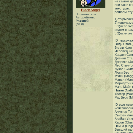
на самом дл
они как и г
текстурах.
Black Angel
решаем эту
Пользователь
Авторейтинг:
1)открывае
Рядовой
2)используе
(58-0)
3.1)использ
рядом с ва
3.2)если же
ID персона
Энди Стал (
Билли Крил (
Исповедник 
Харден Сим
Дженни Стал
Джерико (Je
Лео Стал (L
Лукас Симм
Люси Вест (
Мэгги (Magg
Манья (Man
Мориарти (M
Мать Майя (
Натан (Nath
Уолтер (Wal
Мр. Берк (M
ID еще неко
исчезновен
Алистер Тен
Сьюзен Ланк
Брайан Уилк
Харон (Cha
Псина (Dog
Высший пала