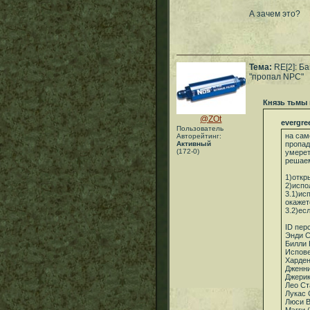
А зачем это?
Тема:
RE[2]: Ба
"пропал NPC"
Князь тьмы
@ZOt
evergre
Пользователь
на сам
Авторейтинг:
Активный
пропад
(172-0)
умерет
решаем
1)откр
2)испо
3.1)ис
окажет
3.2)ес
ID пер
Энди С
Билли К
Испове
Харден
Дженни
Джерик
Лео Ст
Лукас 
Люси В