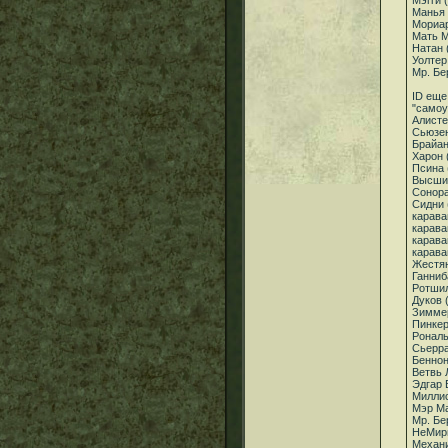
Мэгги 
Манья 
Мориар
Мать М
Натан 
Уолтер
Мр. Бе
ID еще
"самоу
Алисте
Сьюзен
Брайан
Харон 
Псина 
Высший
Сонора
Сидни 
карава
карава
карава
карава
Жестян
Ганниб
Ротшил
Дуков 
Зиммер
Пинкер
Рональ
Сьерра
Беннон
Ветвь 
Эдгар 
Миллис
Мэр Ма
Мр. Бе
НеМирм
Механи