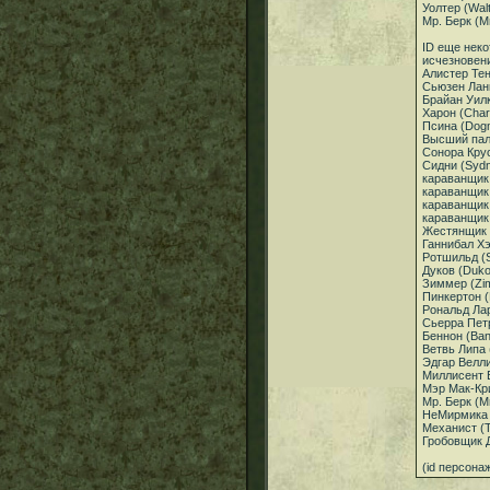
Уолтер (Wal
Мр. Берк (M
ID еще неко
исчезновен
Алистер Тен
Сьюзен Ланк
Брайан Уилк
Харон (Cha
Псина (Dog
Высший пала
Сонора Крус
Сидни (Syd
караванщик
караванщик
караванщик
караванщик
Жестянщик 
Ганнибал Хэ
Ротшильд (S
Дуков (Duk
Зиммер (Zi
Пинкертон (
Рональд Лар
Сьерра Петр
Беннон (Ba
Ветвь Липа 
Эдгар Велли
Миллисент В
Мэр Мак-Кр
Мр. Берк (M
НеМирмика 
Механист (T
Гробовщик Д
(id персонаж