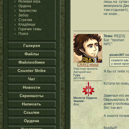
Ролевая игра
лишь на сутки 
мемориала Дже
Ордена
там отдыхает)
Творчество
не знаю...
Забор
Стрелка
Кладбище
Горячие темы
Поиск
Тема:
RE[23]:
Баг: "пропал
NPC"
Галерея
Файлы
picato307
пи
скажите ка
Файлообмен
у меня про
CRAYZ ghoul
Участник проекта
Counter Strike
Я бы от тебя т
Авторейтинг:
Гуру
Чат
(8578-4)
Кстати по пово
Новости
Скриншоты
Замечал что ин
Магистр Ордена
Оказывалась В 
Звание:
Написать
доме у гробовщ
Дед
Вот так вот.
Ссылки
А знаете поче
Ордена
Крабы!!!