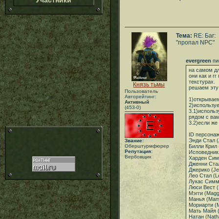
Участники
Тема:
RE: Баг:
"пропал NPC"
evergreen
пи
на самом дл
они как и г
текстурах.
Князь тьмы
решаем эту
Пользователь
Авторейтинг:
1)открывае
Активный
2)используе
(453-0)
3.1)использ
рядом с ва
3.2)если же
ID персона
Энди Стал (
Звание:
Оберштурмфюрер
Билли Крил (
Репутация:
Исповедник 
Вербовщик
Харден Сим
Дженни Стал
Джерико (Je
Лео Стал (L
Лукас Симм
Люси Вест (
Мэгги (Magg
Манья (Man
Мориарти (M
Мать Майя (
Натан (Nath