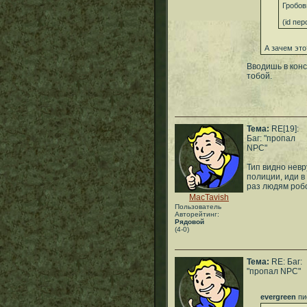
Гробов
(id пер
А зачем это
Вводишь в кон
тобой.
Тема:
RE[19]:
Баг: "пропал
NPC"
Тип видно невр
полиции, иди в
раз людям робо
MacTavish
Пользователь
Авторейтинг:
Рядовой
(4-0)
Тема:
RE: Баг:
"пропал NPC"
evergreen
пи