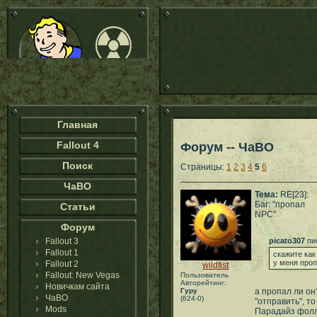
Главная
Fallout 4
Форум -- ЧаВО
Поиск
Страницы:
1
2
3
4
5
6
ЧаВО
Тема:
RE[23]:
Баг: "пропал
Статьи
NPC"
Форум
Fallout 3
picato307
пи
Fallout 1
скажите ка
у меня про
Fallout 2
wildfist
Fallout: New Vegas
Пользователь
Авторейтинг:
Новичкам сайта
Гуру
а пропал ли о
ЧаВО
(624-0)
"отправить", т
Mods
Парадайз фоллз