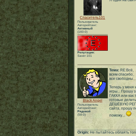
Я один на сайт
Спаситель101
Пользователь
Авторейтинг:
Активный
(160-0)
Репутация:
Saver 101
Тема:
RE:Всё,
всем спасибо,
все свободны...
Теперь у меня 
игры... Прошу 
ГАККА или как 
готовые делит
Black Angel
ДЕШЁВУЮ РЕПУТ
Пользователь
Авторейтинг:
сайта, прошу п
Рядовой
(58-0)
поможу...
___________________________
Origin:
Не пытайтесь облаять того