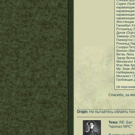
Сонора Крус
Сидни (Syd
караванщик
караванщик
караванщик
караванщик
Жестянщик 
Ганнибал Хэ
Ротшильд (S
Дуков (Duk
Зиммер (Zi
Пинкертон (
Рональд Лар
Сьерра Петр
Беннон (Ba
Ветвь Липа 
Эдгар Велли
Миллисент В
Мэр Мак-Кр
Мр. Берк (M
НеМирмика 
Механист (T
Гробовщик Д
(id персонаж
Спасибо, за инф
___________________________
Origin:
Не пытайтесь облаять того
Тема:
RE: Баг:
"пропал NPC"