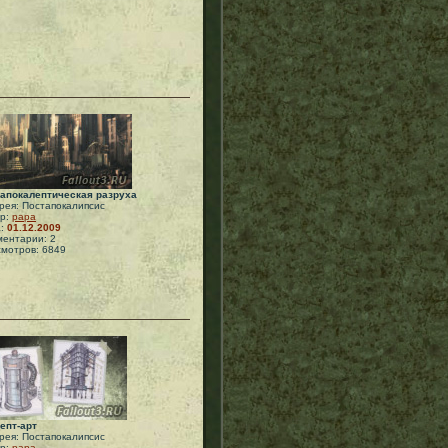
апокалептическая разруха
рея: Постапокалипсис
ор:
papa
а:
01.12.2009
ентарии: 2
мотров: 6849
епт-арт
рея: Постапокалипсис
ор:
papa