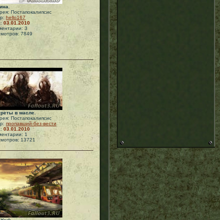
ина.
рея: Постапокалипсис
ор:
hello167
а:
03.01.2010
ентарии: 3
мотров: 7849
реты в масле.
рея: Постапокалипсис
ор:
пропавший-без-вести
а:
03.01.2010
ентарии: 1
мотров: 13721