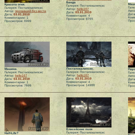
Банда
Маш
Красота огня.
Галерея: Постапокалипсис
Гале
Галерея: Постапокалипсис
Автор:
hello167
Авт
Автор:
пропавший-без-вести
Дата:
03.01.2010
Дат
Дата:
03.01.2010
Комментарии: 4
Комм
Комментарии: 1
Просмотров: 8765
Прос
Просмотров: 6999
Постапокалипсис.
Машина.
Порт
Галерея: Постапокалипсис
Галерея: Постапокалипсис
Гале
Автор:
hello167
Автор:
hello167
Авт
Дата:
03.01.2010
Дата:
03.01.2010
Дат
Комментарии: 4
Комментарии: 1
Комм
Просмотров: 14986
Просмотров: 7699
Прос
Елисейские поля
Галерея: Постапокалипсис
Half-Life?