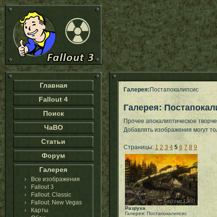
Главная
Галерея:
Постапокалипсис
Fallout 4
Галерея: Постапокал
Поиск
Прочее апокалиптическое творче
ЧаВО
Добавлять изображения могут т
Статьи
Страницы:
1
2
3
4
5
6
7
8
9
Форум
Галерея
Все изображения
Fallout 3
Fallout: Classic
Fallout: New Vegas
Разруха
Карты
Галерея: Постапокалипсис