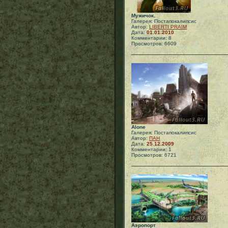
Мужичок.
Галерея: Постапокалипсис
Автор:
LIBERTI PRAIM
Дата:
01.01.2010
Комментарии: 8
Просмотров: 6609
Alone
Галерея: Постапокалипсис
Автор:
ПАН
Дата:
25.12.2009
Комментарии: 1
Просмотров: 6721
Аэропорт