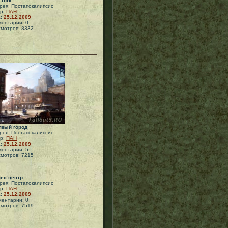
York
рея: Постапокалипсис
ор:
ПАН
а:
25.12.2009
ентарии: 0
мотров: 8332
твый город
рея: Постапокалипсис
ор:
ПАН
а:
25.12.2009
ентарии: 5
мотров: 7215
ес центр
рея: Постапокалипсис
ор:
ПАН
а:
25.12.2009
ентарии: 0
мотров: 7519