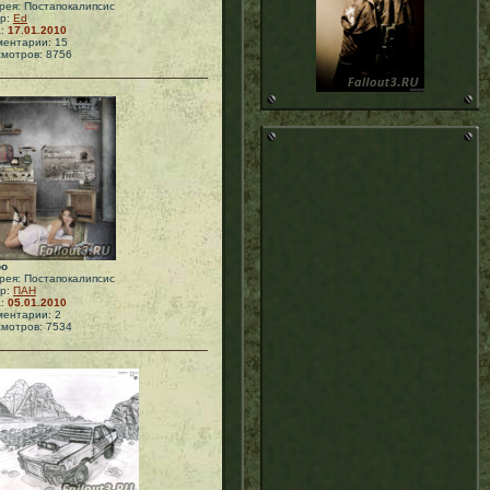
рея: Постапокалипсис
ор:
Ed
а:
17.01.2010
ентарии: 15
мотров: 8756
ро
рея: Постапокалипсис
ор:
ПАН
а:
05.01.2010
ентарии: 2
мотров: 7534