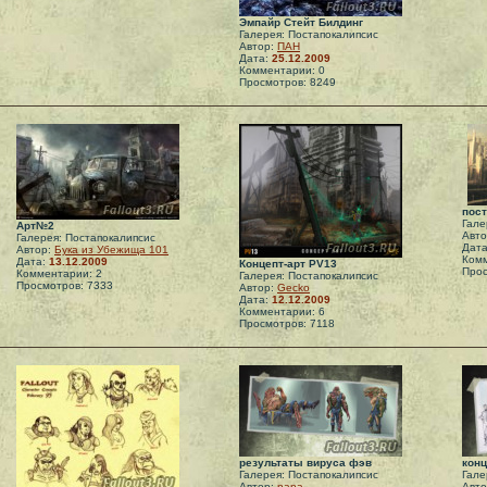
Эмпайр Стейт Билдинг
Галерея: Постапокалипсис
Автор:
ПАН
Дата:
25.12.2009
Комментарии: 0
Просмотров: 8249
пост
Гале
Арт№2
Авт
Галерея: Постапокалипсис
Дат
Автор:
Бука из Убежища 101
Комм
Дата:
13.12.2009
Концепт-арт PV13
Прос
Комментарии: 2
Галерея: Постапокалипсис
Просмотров: 7333
Автор:
Gecko
Дата:
12.12.2009
Комментарии: 6
Просмотров: 7118
результаты вируса фэв
конц
Галерея: Постапокалипсис
Гале
Автор:
papa
Авт