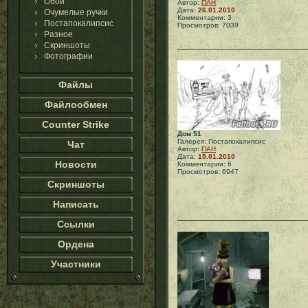
Обои
Автор:
ПАН
Дата:
26.01.2010
Очумелые ручки
Комментарии: 3
Постапокалипсис
Просмотров: 7039
Разное
Скриншоты
Фотографии
Файлы
Файлообмен
Counter Strike
Дом 51
Галерея: Постапокалипсис
Чат
Автор:
ПАН
Дата:
15.01.2010
Новости
Комментарии: 6
Просмотров: 6947
Скриншоты
Написать
Ссылки
Ордена
Участники