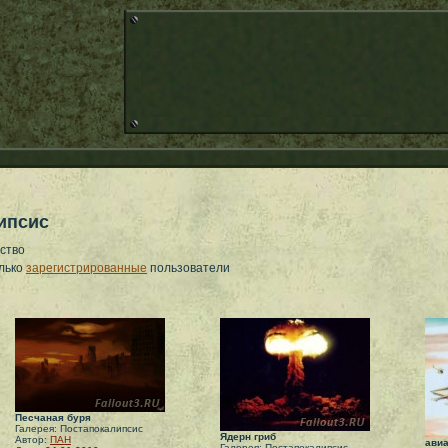
ипсис
ство
олько
зарегистрированные
пользователи
Песчаная буря
Галерея: Постапокалипсис
Ядерн гриб
Автор:
ПАН
авиа
Галерея: Постапокалипсис