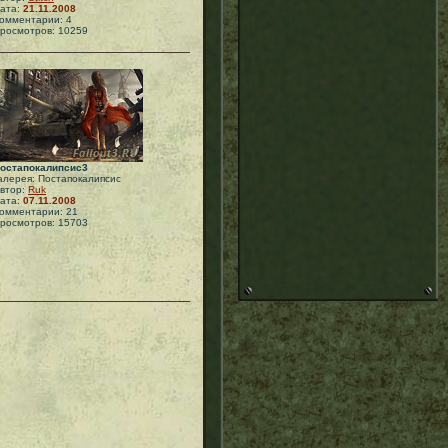
ата:
21.11.2008
омментарии: 4
росмотров: 10259
остапокалипсис3
алерея: Постапокалипсис
втор:
Ruk
ата:
07.11.2008
омментарии: 21
росмотров: 15703