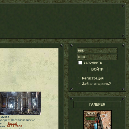
запомнить
Регистрация
Забыли пароль?
ГАЛЕРЕЯ
 музее
алерея: Постапокалипсис
втор:
Unreal
ата:
26.12.2008