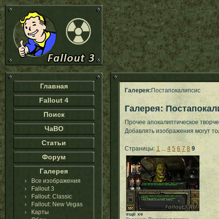
Главная
Галерея:
Постапокалипсис
Fallout 4
Галерея: Постапокал
Поиск
Прочее апокалиптическое творче
ЧаВО
Добавлять изображения могут т
Статьи
Страницы:
1
...
4
5
6
7
8
9
Форум
Галерея
Все изображения
Fallout 3
Fallout: Classic
Fallout: New Vegas
Карты
ещё хе