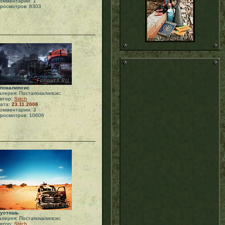
омментарии: 1
росмотров: 8303
покалипсис
алерея: Постапокалипсис
втор:
Stitch
ата:
23.11.2008
омментарии: 3
росмотров: 10606
устошь
алерея: Постапокалипсис
втор:
Stitch