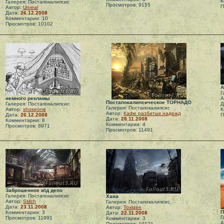
К
Галерея: Постапокалипсис
Просмотров: 9155
П
Автор:
Unreal
Дата:
26.12.2008
Комментарии: 10
Просмотров: 10102
А
Г
немного рекламы
А
Постапокалипсическое ТОРНАДО
Галерея: Постапокалипсис
Д
Галерея: Постапокалипсис
Автор:
shoseone
К
Автор:
Кафе разбитых надежд
Дата:
26.12.2008
П
Дата:
28.11.2008
Комментарии: 8
Комментарии: 4
Просмотров: 8971
Просмотров: 11491
Заброшенное ж\д депо
Галерея: Постапокалипсис
Хана
Автор:
Stitch
Галерея: Постапокалипсис
Дата:
23.11.2008
Автор:
Toxigen
П
Комментарии: 3
Дата:
22.11.2008
Г
Просмотров: 11991
Комментарии: 3
А
Просмотров: 10121