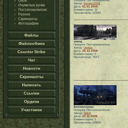
Обои
Галерея: Постапокалипсис
Автор:
bender2009
Очумелые ручки
Дата:
01.01.2009
Постапокалипсис
Комментарии: 11
Просмотров: 10490
Разное
Скриншоты
Фотографии
Файлы
завод
Файлообмен
Галерея: Постапокалипсис
Автор:
Unreal
Дата:
26.12.2008
Counter Strike
Комментарии: 5
Просмотров: 7827
Чат
Новости
Скриншоты
Написать
Ссылки
Ордена
Бензоколонка
Участники
Галерея: Постапокалипсис
Автор:
Stitch
Дата:
23.11.2008
Комментарии: 1
Просмотров: 10988