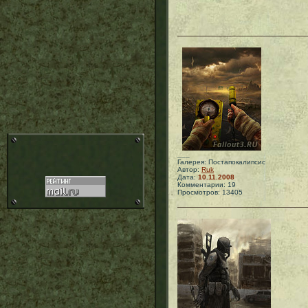
___
Галерея: Постапокалипсис
Автор:
Ruk
Дата:
10.11.2008
Комментарии: 19
Просмотров: 13405