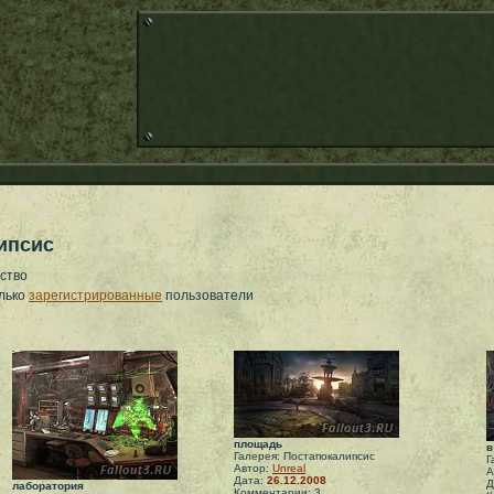
ипсис
ство
олько
зарегистрированные
пользователи
площадь
в
Галерея: Постапокалипсис
Г
Автор:
Unreal
А
Дата:
26.12.2008
Д
лаборатория
Комментарии: 3