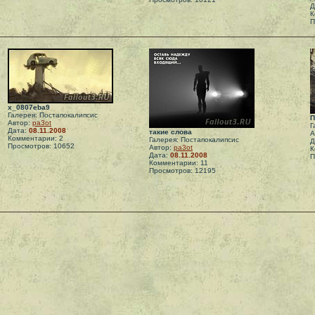
Д
К
П
x_0807eba9
Галерея: Постапокалипсис
П
Автор:
pa3ot
Г
Дата:
08.11.2008
такие слова
А
Комментарии: 2
Галерея: Постапокалипсис
Д
Просмотров: 10652
Автор:
pa3ot
К
Дата:
08.11.2008
П
Комментарии: 11
Просмотров: 12195