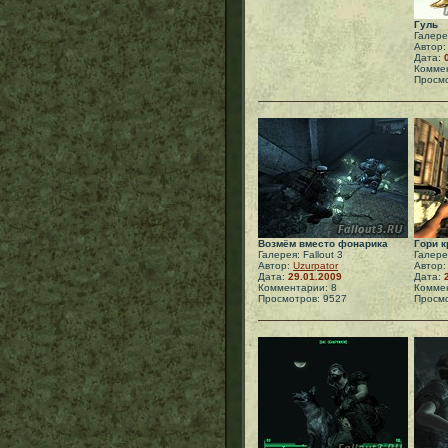
Гуль
Галерея
Автор
Дата:
Коммен
Просмо
Возмём вместо фонарика
Гори 
Галерея: Fallout 3
Галерея
Автор:
Uzurpator
Автор
Дата:
29.01.2009
Дата:
Комментарии: 8
Коммен
Просмотров: 9527
Просмо