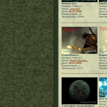
Ночные псы
Impuls
Галерея: Fallout 3
Галерея
Автор:
notos007
Автор
Дата:
26.01.2009
Дата:
Комментарии: 16
Коммен
Просмотров: 22644
Просмо
Protorb'batorz!...
Puppet
Галерея: Fallout 3
Галерея
Автор:
Darkth Messiar...
Автор
Дата:
24.01.2009
Дата:
Комментарии: 4
Коммен
Просмотров: 9175
Просмо
№12 Op
Галерея
Автор
А минздрав предупреждал!
Дата: