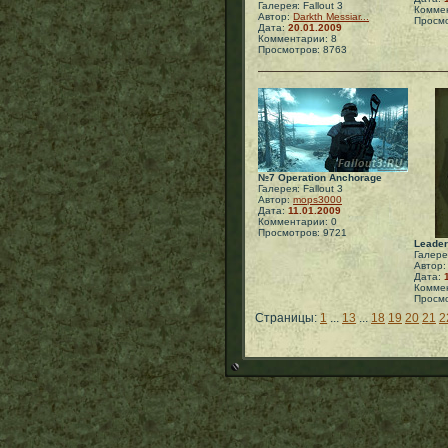
Галерея: Fallout 3
Коммен
Автор:
Darkth Messiar...
Просмо
Дата:
20.01.2009
Комментарии: 8
Просмотров: 8763
№7 Operation Anchorage
Галерея: Fallout 3
Автор:
mops3000
Дата:
11.01.2009
Комментарии: 0
Просмотров: 9721
Leader
Галерея
Автор
Дата:
Коммен
Просмо
Страницы:
1
...
13
...
18
19
20
21
2