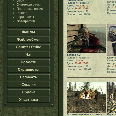
Обои
Галерея
Галерея: Fallout 3
Очумелые ручки
Автор
Автор:
Maxuha71
Дата:
Постапокалипсис
Дата:
14.02.2009
Коммен
Комментарии: 11
Разное
Просмо
Просмотров: 9656
Скриншоты
Фотографии
Файлы
Файлообмен
Counter Strike
Чат
допрос XD
Галерея: Fallout 3
Каму 
Автор:
Agleon
Галерея
Новости
Дата:
09.02.2009
Автор
Комментарии: 11
Дата:
Скриншоты
Просмотров: 10941
Коммен
Просмо
Написать
Ссылки
Ордена
Участники
Вот что случается с теми кто
Подср