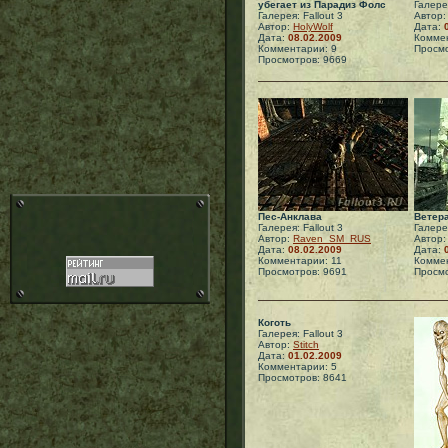
убегает из Парадиз Фолс
Галерея
Галерея: Fallout 3
Автор
Автор:
HolyWolf
Дата:
Дата:
08.02.2009
Коммен
Комментарии: 9
Просмо
Просмотров: 9669
Пес-Анклава
Ветер
Галерея: Fallout 3
Галерея
Автор:
Raven_SM_RUS
Автор
Дата:
08.02.2009
Дата:
Комментарии: 11
Коммен
Просмотров: 9691
Просмо
Коготь
Галерея: Fallout 3
Автор:
Stitch
Дата:
01.02.2009
Комментарии: 5
Просмотров: 8641