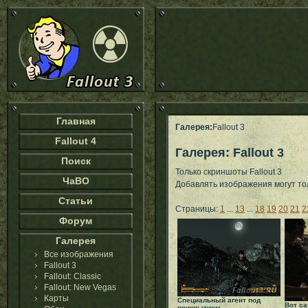
Главная
Галерея:
Fallout 3
Fallout 4
Галерея: Fallout 3
Поиск
Только скриншоты Fallout 3
ЧаВО
Добавлять изображения могут т
Статьи
Страницы:
1
...
13
...
18
19
20
21
2
Форум
Галерея
Все изображения
Fallout 3
Fallout: Classic
Fallout: New Vegas
Карты
Специальный агент под
Вот са
прикрытием