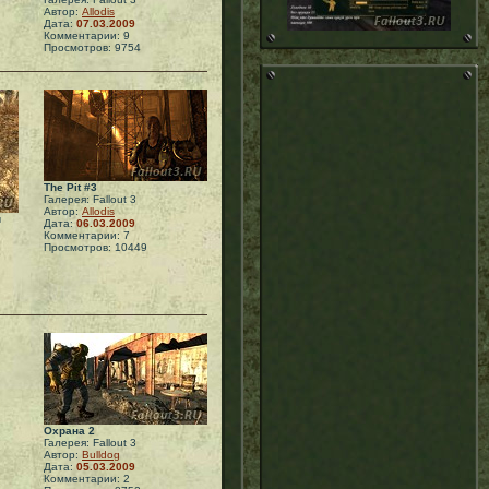
Автор:
Allodis
Дата:
07.03.2009
Комментарии: 9
Просмотров: 9754
The Pit #3
Галерея: Fallout 3
Автор:
Allodis
й
Дата:
06.03.2009
Комментарии: 7
Просмотров: 10449
Охрана 2
Галерея: Fallout 3
Автор:
Bulldog
Дата:
05.03.2009
Комментарии: 2