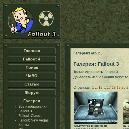
Главная
Галерея:
Fallout 3
Fallout 4
Галерея: Fallout 3
Поиск
Только скриншоты Fallout 3
ЧаВО
Добавлять изображения могут т
Статьи
Страницы:
1
...
12
...
17
18
19
20
2
Форум
Галерея
Все изображения
Fallout 3
Fallout: Classic
Fallout: New Vegas
Карты
Модулятор внешности
ШТИ
Галерея: Fallout 3
Гале