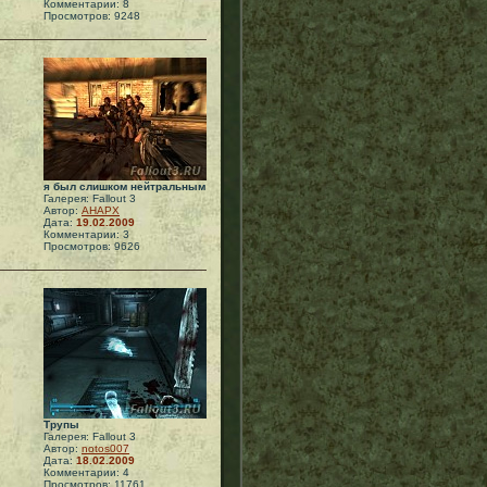
Комментарии: 8
Просмотров: 9248
я был слишком нейтральным
Галерея: Fallout 3
Автор:
АНАРХ
Дата:
19.02.2009
Комментарии: 3
Просмотров: 9626
Трупы
Галерея: Fallout 3
Автор:
notos007
Дата:
18.02.2009
Комментарии: 4
Просмотров: 11761