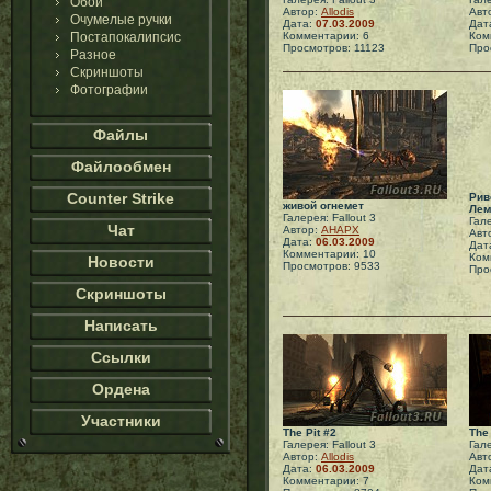
Обои
Автор:
Allodis
Авт
Очумелые ручки
Дата:
07.03.2009
Дат
Постапокалипсис
Комментарии: 6
Ком
Просмотров: 11123
Про
Разное
Скриншоты
Фотографии
Файлы
Файлообмен
Counter Strike
Рив
живой огнемет
Лем
Галерея: Fallout 3
Гале
Чат
Автор:
АНАРХ
Авт
Дата:
06.03.2009
Дат
Комментарии: 10
Ком
Новости
Просмотров: 9533
Про
Скриншоты
Написать
Ссылки
Ордена
Участники
The Pit #2
The 
Галерея: Fallout 3
Гале
Автор:
Allodis
Авт
Дата:
06.03.2009
Дат
Комментарии: 7
Ком