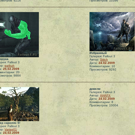
смотров: 9214
Просмотров: 10396
Избранный
Галерея: Fallout 3
орука
Автор:
Stitch
рея: Fallout 3
Дата:
24.02.2009
ор:
garbuh
Комментарии: 10
а:
25.02.2009
Просмотров: 9292
ментарии: 20
смотров: 9884
довели
Галерея: Fallout 3
Автор:
АНАРХ
Дата:
24.02.2009
Комментарии: 8
Просмотров: 10004
ер скроллс 5!
рея: Fallout 3
ор:
Variag01
а:
24.02.2009