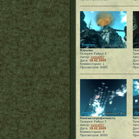
Взрывы
Тех
Галерея: Fallout 3
Гале
Автор:
notos007
Авт
Дата:
18.02.2009
Дат
Комментарии: 1
Ком
Просмотров: 9482
Про
Кинематографичность
Кит
Галерея: Fallout 3
Гале
Автор:
notos007
Авт
Дата:
18.02.2009
Дат
Комментарии: 4
Ком
Просмотров: 9093
Про