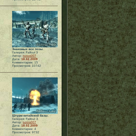
Знакомые все позы.
Галерея: Fallout 3
Автор:
notos007
Дата:
18.02.2009
Комментарии: 15
Просмотров: 10742
Штурм китайской базы.
Галерея: Fallout 3
Автор:
notos007
Дата:
18.02.2009
Комментарии: 4
Просмотров: 9732