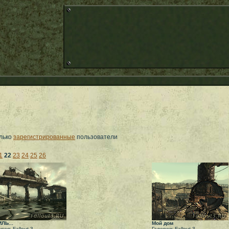
олько
зарегистрированные
пользователи
1
22
23
24
25
26
ЛЬ...
Мой дом
рея: Fallout 3
Галерея: Fallout 3