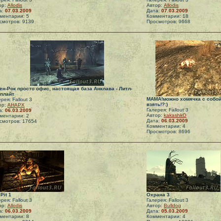
ор:
Allodis
Автор:
Allodis
а:
07.03.2009
Дата:
07.03.2009
ментарии: 5
Комментарии: 18
смотров: 9139
Просмотров: 9668
ен-Рок просто офис, настоящая база Анклава - Литл-
плайт
МАМА!можно хомячка с собо
рея: Fallout 3
взять!?:)
ор:
АНАРХ
Галерея: Fallout 3
а:
06.03.2009
Автор:
kakashkO
ментарии: 2
Дата:
06.03.2009
смотров: 17654
Комментарии: 4
Просмотров: 8696
Pit 1
Охрана 3
рея: Fallout 3
Галерея: Fallout 3
ор:
Allodis
Автор:
Bulldog
а:
06.03.2009
Дата:
05.03.2009
ментарии: 8
Комментарии: 4