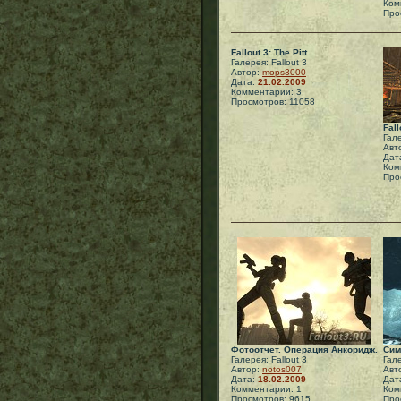
Ком
Про
Fallout 3: The Pitt
Галерея: Fallout 3
Автор:
mops3000
Дата:
21.02.2009
Комментарии: 3
Просмотров: 11058
Fall
Гале
Авт
Дат
Ком
Про
Фотоотчет. Операция Анкоридж.
Сим
Галерея: Fallout 3
Гале
Автор:
notos007
Авт
Дата:
18.02.2009
Дат
Комментарии: 1
Ком
Просмотров: 9615
Про