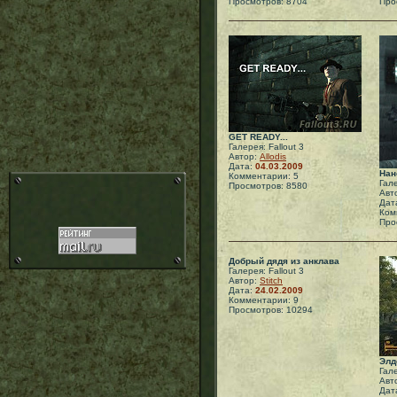
Просмотров: 8704
Про
GET READY...
Галерея: Fallout 3
Автор:
Allodis
Дата:
04.03.2009
Нан
Комментарии: 5
Гале
Просмотров: 8580
Авт
Дат
Ком
Про
Добрый дядя из анклава
Галерея: Fallout 3
Автор:
Stitch
Дата:
24.02.2009
Комментарии: 9
Просмотров: 10294
Элд
Гале
Авт
Дат