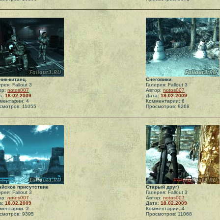
ник-китаец.
Снеговики.
рея: Fallout 3
Галерея: Fallout 3
ор:
notos007
Автор:
notos007
а:
18.02.2009
Дата:
18.02.2009
ментарии: 4
Комментарии: 6
смотров: 11055
Просмотров: 9268
айское присутствие
Старый друг)
рея: Fallout 3
Галерея: Fallout 3
ор:
notos007
Автор:
notos007
а:
18.02.2009
Дата:
18.02.2009
ментарии: 2
Комментарии: 4
смотров: 9395
Просмотров: 11068