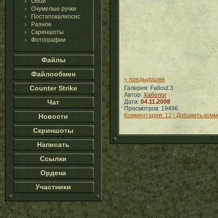
Обои
Очумелые ручки
Постапокалипсис
Разное
Скриншоты
Фотографии
Файлы
Файлообмен
« предыдущее
Counter Strike
Галерея: Fallout 3
Автор:
Хаболог
Чат
Дата:
04.11.2008
Просмотров: 19496
Комментарии: 12 | Добавить ком
Новости
Скриншоты
Написать
Ссылки
Ордена
Участники