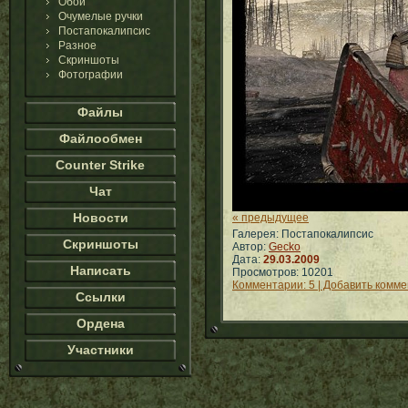
Обои
Очумелые ручки
Постапокалипсис
Разное
Скриншоты
Фотографии
Файлы
Файлообмен
Counter Strike
Чат
Новости
« предыдущее
Галерея: Постапокалипсис
Скриншоты
Автор:
Gecko
Дата:
29.03.2009
Написать
Просмотров: 10201
Комментарии: 5 | Добавить комм
Ссылки
Ордена
Участники