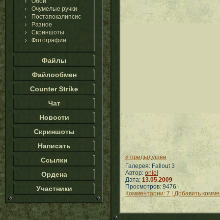
Обои
Очумелые ручки
Постапокалипсис
Разное
Скриншоты
Фотографии
Файлы
Файлообмен
Counter Strike
Чат
Новости
Скриншоты
Написать
« предыдущее
Ссылки
Галерея: Fallout 3
Автор:
oniel
Ордена
Дата:
13.05.2009
Просмотров: 9476
Участники
Комментарии: 7 | Добавить комм