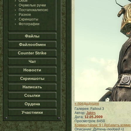
Обои
Очумелые ручки
Постапокалипсис
Разное
Скриншоты
Фотографии
Файлы
Файлообмен
Counter Strike
Чат
Новости
Скриншоты
Написать
Ссылки
Ордена
« предыдущее
Галерея: Fallout 3
Участники
Автор:
Jakes
Дата:
12.05.2009
Просмотров: 8450
Комментарии: 9 | Добавить комм
Описание:
Дутень-людоед =)