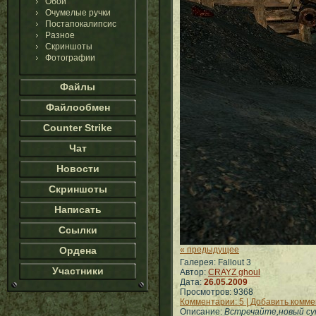
Обои
Очумелые ручки
Постапокалипсис
Разное
Скриншоты
Фотографии
Файлы
Файлообмен
Counter Strike
Чат
Новости
Скриншоты
Написать
Ссылки
Ордена
« предыдущее
Галерея: Fallout 3
Участники
Автор:
CRAYZ ghoul
Дата:
26.05.2009
Просмотров: 9368
Комментарии: 5 | Добавить комм
Описание:
Встречайте,новый су