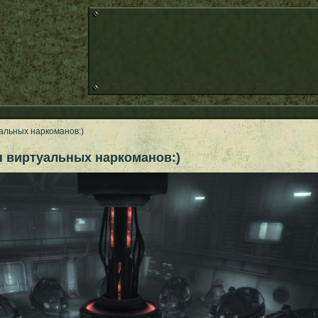
альных наркоманов:)
н виртуальных наркоманов:)