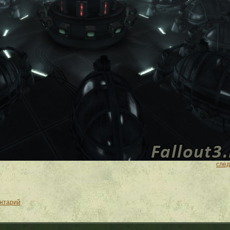
сле
ентарий