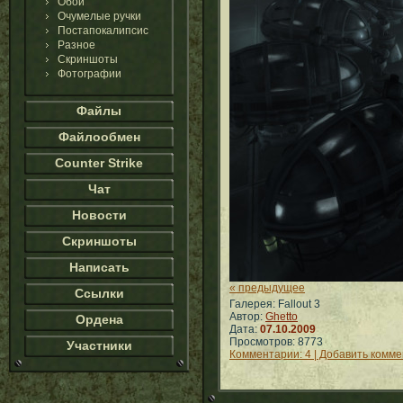
Обои
Очумелые ручки
Постапокалипсис
Разное
Скриншоты
Фотографии
Файлы
Файлообмен
Counter Strike
Чат
Новости
Скриншоты
Написать
« предыдущее
Ссылки
Галерея: Fallout 3
Автор:
Ghetto
Ордена
Дата:
07.10.2009
Просмотров: 8773
Участники
Комментарии: 4 | Добавить комм