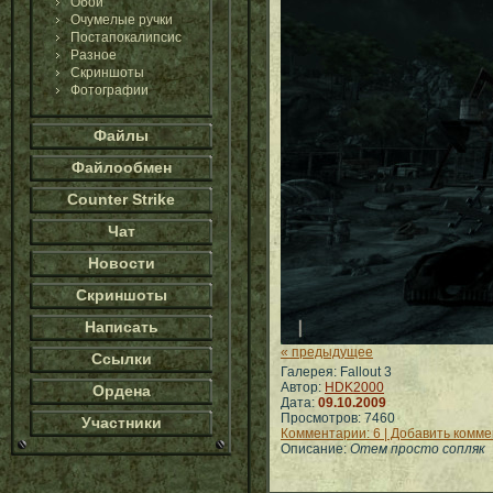
Обои
Очумелые ручки
Постапокалипсис
Разное
Скриншоты
Фотографии
Файлы
Файлообмен
Counter Strike
Чат
Новости
Скриншоты
Написать
« предыдущее
Ссылки
Галерея: Fallout 3
Автор:
HDK2000
Ордена
Дата:
09.10.2009
Просмотров: 7460
Участники
Комментарии: 6 | Добавить комм
Описание:
Отем просто сопляк