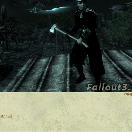
сле
ентарий