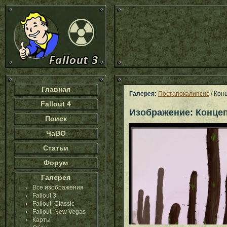
Главная
Галерея:
Постапокалипсис
/ Кон
Fallout 4
Изображение: Концеп
Поиск
ЧаВО
Статьи
Форум
Галерея
Все изображения
Fallout 3
Fallout: Classic
Fallout: New Vegas
Карты