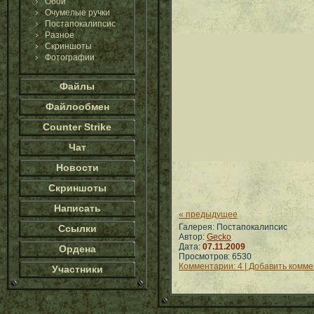
Обои
Очумелые ручки
Постапокалипсис
Разное
Скриншоты
Фотографии
Файлы
Файлообмен
Counter Strike
Чат
Новости
Скриншоты
Написать
« предыдущее
Галерея: Постапокалипсис
Ссылки
Автор:
Gecko
Дата:
07.11.2009
Ордена
Просмотров: 6530
Комментарии: 4 | Добавить комм
Участники