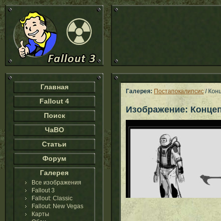
Главная
Галерея:
Постапокалипсис
/ Кон
Fallout 4
Изображение: Концеп
Поиск
ЧаВО
Статьи
Форум
Галерея
Все изображения
Fallout 3
Fallout: Classic
Fallout: New Vegas
Карты