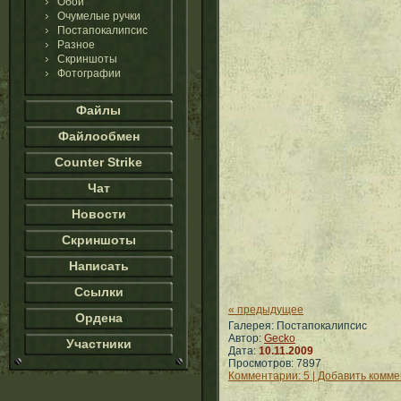
Обои
Очумелые ручки
Постапокалипсис
Разное
Скриншоты
Фотографии
Файлы
Файлообмен
Counter Strike
Чат
Новости
Скриншоты
Написать
Ссылки
« предыдущее
Ордена
Галерея: Постапокалипсис
Автор:
Gecko
Участники
Дата:
10.11.2009
Просмотров: 7897
Комментарии: 5 | Добавить комм