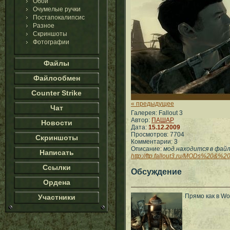
Обои
Очумелые ручки
Постапокалипсис
Разное
Скриншоты
Фотографии
Файлы
Файлообмен
Counter Strike
« предыдущее
Чат
Галерея: Fallout 3
Автор:
ПАШАР
Новости
Дата:
15.12.2009
Просмотров: 7704
Скриншоты
Комментарии: 3
Описание:
мод.находится в фай
Написать
http://ftp.fallout3.ru/MODs%20
Ссылки
Обсуждение
Ордена
Прямо как в Wol
Участники