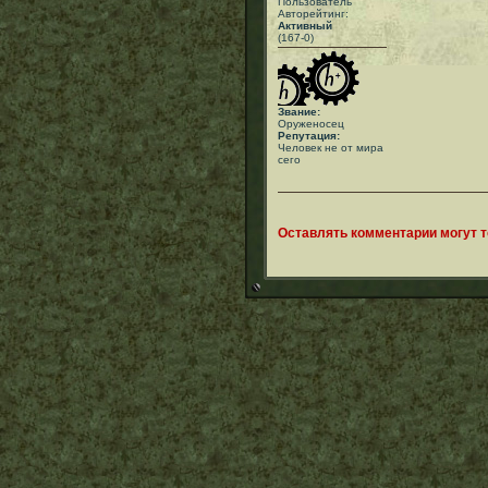
Пользователь
Авторейтинг:
Активный
(167-0)
Звание:
Оруженосец
Репутация:
Человек не от мира
сего
Оставлять комментарии могут 