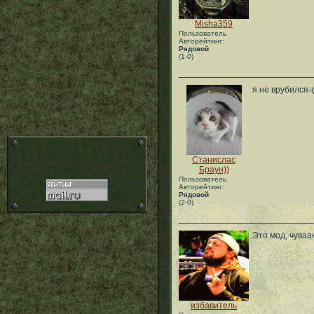
Misha359
Пользователь
Авторейтинг:
Рядовой
(1-0)
я не врубился-
Станислас
Браун))
Пользователь
Авторейтинг:
Рядовой
(2-0)
Это мод, чуваак.
избавитель