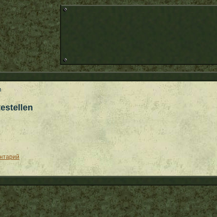
n
estellen
ентарий