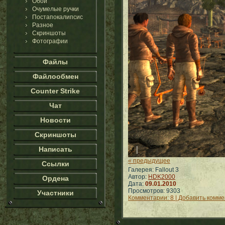
Обои
Очумелые ручки
Постапокалипсис
Разное
Скриншоты
Фотографии
Файлы
Файлообмен
Counter Strike
Чат
Новости
Скриншоты
Написать
« предыдущее
Ссылки
Галерея: Fallout 3
Автор:
HDK2000
Ордена
Дата:
09.01.2010
Просмотров: 9303
Участники
Комментарии: 8 | Добавить комм