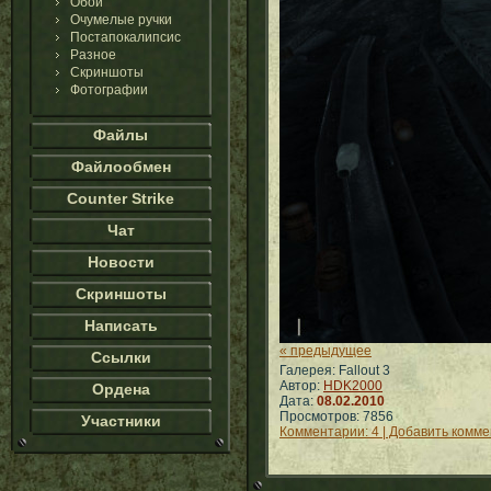
Обои
Очумелые ручки
Постапокалипсис
Разное
Скриншоты
Фотографии
Файлы
Файлообмен
Counter Strike
Чат
Новости
Скриншоты
Написать
« предыдущее
Ссылки
Галерея: Fallout 3
Автор:
HDK2000
Ордена
Дата:
08.02.2010
Просмотров: 7856
Участники
Комментарии: 4 | Добавить комм