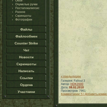
Обои
Очумелые ручки
Постапокалипсис
Разное
Скриншоты
Фотографии
Файлы
Файлообмен
Counter Strike
Чат
Новости
Скриншоты
Написать
« предыдущее
Ссылки
Галерея: Fallout 3
Автор:
HDK2000
Ордена
Дата:
08.02.2010
Просмотров: 7961
Участники
Комментарии: 5 | Добавить комм