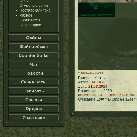
Обои
Очумелые ручки
Постапокалипсис
Разное
Скриншоты
Фотографии
Файлы
Файлообмен
Counter Strike
Чат
« предыдущее
Новости
Галерея: Карты
Скриншоты
Автор:
ПАШАР
Дата:
21.03.2010
Написать
Просмотров: 12359
Комментарии: 1 | Добавить комм
Ссылки
Описание:
Для тех кто не знает
Ордена
Участники