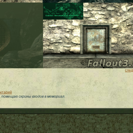
сле
ентарий
, помещаю скрины входов в мемориал.