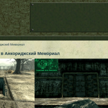
иджский Мемориал
 в Анкориджский Мемориал