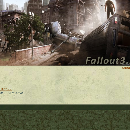
сле
ентарий
....I Am Alive