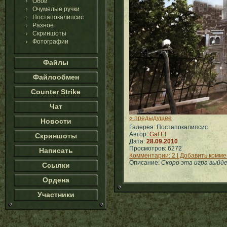
Обои
Очумелые ручки
Постапокалипсис
Разное
Скриншоты
Фотографии
Файлы
Файлообмен
Counter Strike
Чат
« предыдущее
Новости
Галерея: Постапокалипсис
Автор:
Gal El
Скриншоты
Дата:
28.09.2010
Просмотров: 6272
Написать
Комментарии: 2 | Добавить комм
Описание:
Скоро эта игра выйдет.
Ссылки
Ордена
Участники