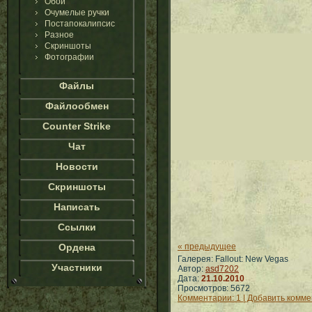
Обои
Очумелые ручки
Постапокалипсис
Разное
Скриншоты
Фотографии
Файлы
Файлообмен
Counter Strike
Чат
Новости
Скриншоты
Написать
Ссылки
Ордена
« предыдущее
Галерея: Fallout: New Vegas
Участники
Автор:
asd7202
Дата:
21.10.2010
Просмотров: 5672
Комментарии: 1 | Добавить комм