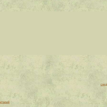
сле
ентарий