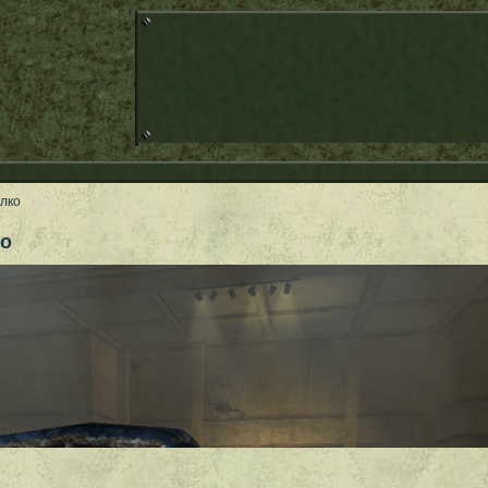
илко
ко