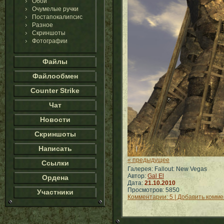
Обои
Очумелые ручки
Постапокалипсис
Разное
Скриншоты
Фотографии
Файлы
Файлообмен
Counter Strike
Чат
Новости
Скриншоты
Написать
« предыдущее
Ссылки
Галерея: Fallout: New Vegas
Автор:
Gal El
Ордена
Дата:
21.10.2010
Просмотров: 5850
Участники
Комментарии: 5 | Добавить комм