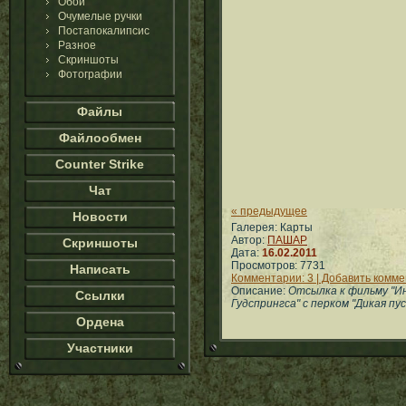
Обои
Очумелые ручки
Постапокалипсис
Разное
Скриншоты
Фотографии
Файлы
Файлообмен
Counter Strike
Чат
« предыдущее
Новости
Галерея: Карты
Автор:
ПАШАР
Скриншоты
Дата:
16.02.2011
Просмотров: 7731
Написать
Комментарии: 3 | Добавить комм
Описание:
Отсылка к фильму "Ин
Ссылки
Гудспрингса" с перком "Дикая пу
Ордена
Участники