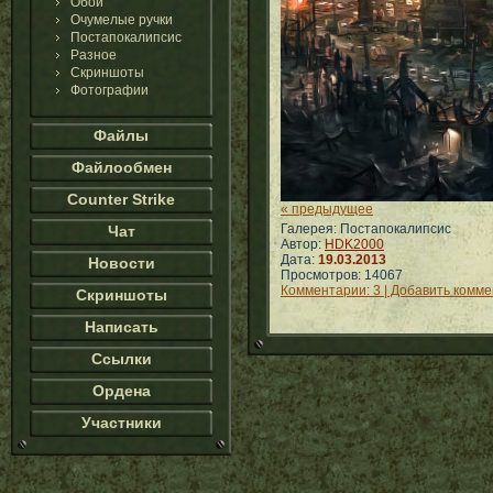
Обои
Очумелые ручки
Постапокалипсис
Разное
Скриншоты
Фотографии
Файлы
Файлообмен
Counter Strike
« предыдущее
Галерея: Постапокалипсис
Чат
Автор:
HDK2000
Дата:
19.03.2013
Новости
Просмотров: 14067
Комментарии: 3 | Добавить комм
Скриншоты
Написать
Ссылки
Ордена
Участники