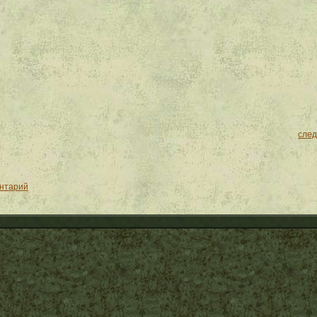
сле
ентарий