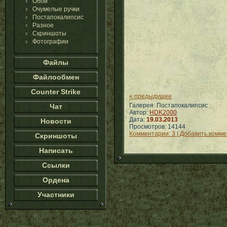
Обои
Очумелые ручки
Постапокалипсис
Разное
Скриншоты
Фотографии
Файлы
Файлообмен
Counter Strike
« предыдущее
Галерея: Постапокалипсис
Чат
Автор:
HDK2000
Дата:
19.03.2013
Новости
Просмотров: 14144
Комментарии: 3 | Добавить комм
Скриншоты
Написать
Ссылки
Ордена
Участники