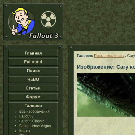
Главная
Галерея:
Постапокалипсис
/ Саr
Fallout 4
Изображение: Саrу к
Поиск
ЧаВО
Статьи
Форум
Галерея
Все изображения
Fallout 3
Fallout: Classic
Fallout: New Vegas
Карты