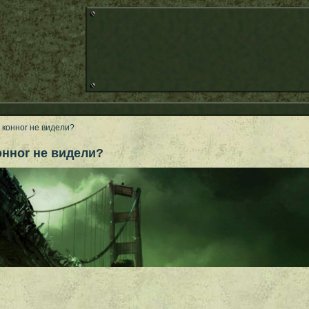
у конноr не видели?
онноr не видели?