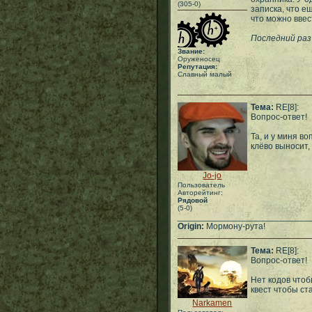
(305-0)
записка, что е
что можно ввес
Последний раз 
Звание:
Оруженосец
Репутация:
Славный малый
Тема:
RE[8]:
Вопрос-ответ!
Та, и у миня в
клёво выносит, 
Jo-jo
Пользователь
Авторейтинг:
Рядовой
(5-0)
___________________________
Origin:
Мормону-рута!
Тема:
RE[8]:
Вопрос-ответ!
Нет кодов чтоб
квест чтобы ст
Narkamen