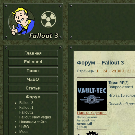
Главная
Fallout 4
Форум -- Fallout 3
Поиск
Страницы:
1
...
24
...
29
30
31
32
3
ЧаВО
Тема:
RE[3]:
Вопрос-ответ!
Статьи
Что за 15 золо
Форум
Fallout 3
Последний раз 
Fallout 1
Fallout 2
Никита Киренков
Fallout: New Vegas
Пользователь
Авторейтинг:
Новичкам сайта
Активный
ЧаВО
(305-0)
Mods