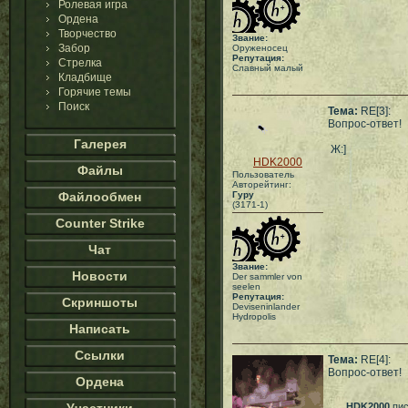
Ролевая игра
Ордена
Творчество
Звание:
Забор
Оруженосец
Репутация:
Стрелка
Славный малый
Кладбище
Горячие темы
Поиск
Тема:
RE[3]:
Вопрос-ответ!
Галерея
Ж:]
HDK2000
Файлы
Пользователь
Авторейтинг:
Файлообмен
Гуру
(3171-1)
Counter Strike
Чат
Звание:
Новости
Der sammler von
seelen
Репутация:
Скриншоты
Deviseninlander
Hydropolis
Написать
Ссылки
Тема:
RE[4]:
Вопрос-ответ!
Ордена
HDK2000
пис