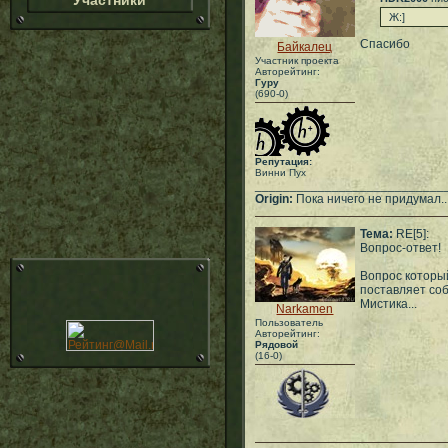
Участники
Ж:]
Спасибо
Байкалец
Участник проекта
Авторейтинг:
Гуру
(690-0)
Репутация:
Винни Пух
___________________________
Origin:
Пока ничего не придумал..
Тема:
RE[5]:
Вопрос-ответ!
Вопрос который
поставляет со
Мистика...
Narkamen
Пользователь
Авторейтинг:
Рядовой
(16-0)