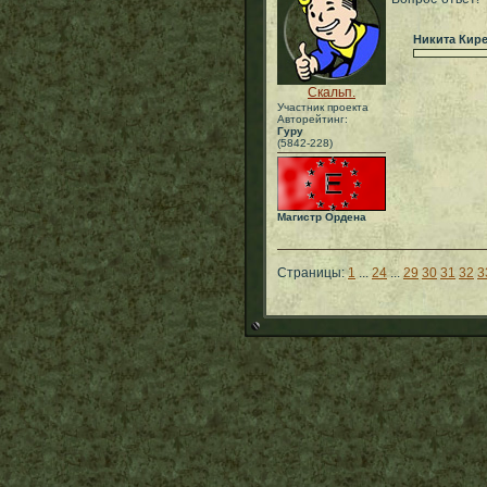
Никита Кир
Скальп.
Участник проекта
Авторейтинг:
Гуру
(5842-228)
Магистр Ордена
Страницы:
1
...
24
...
29
30
31
32
3