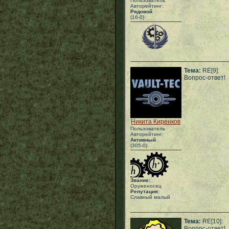
Пользователь
Авторейтинг:
Рядовой
(16-0)
Тема:
RE[9]:
Вопрос-ответ!
Никита Киренков
Пользователь
Авторейтинг:
Активный
(305-0)
Звание:
Оруженосец
Репутация:
Славный малый
Тема:
RE[10]:
Вопрос-ответ!