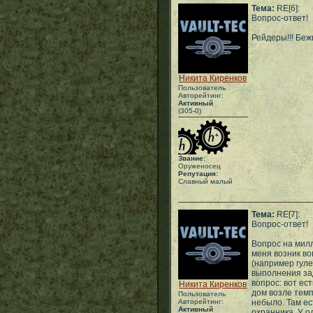
Тема:
RE[6]:
Вопрос-ответ!
Рейдеры!!! Бежи
Никита Киренков
Пользователь
Авторейтинг:
Активный
(305-0)
Звание:
Оруженосец
Репутация:
Славный малый
Тема:
RE[7]:
Вопрос-ответ!
Вопрос на милл
меня возник во
(например гул
выполнения за
вопрос: вот ес
Никита Киренков
дом возле темп
Пользователь
Авторейтинг:
небыло. Там ес
Активный
охранника. У о