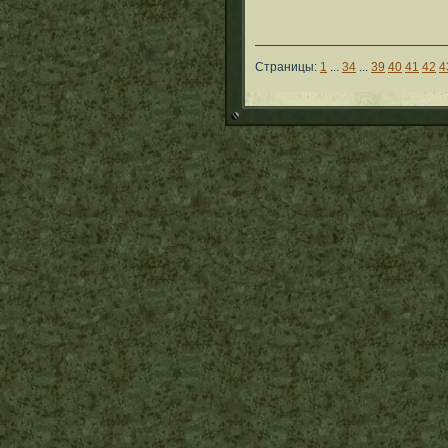
Страницы:
1
...
34
...
39
40
41
42
4