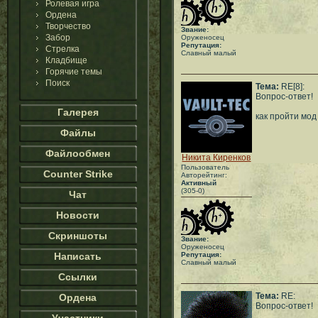
Ролевая игра
Ордена
Творчество
Звание:
Забор
Оруженосец
Репутация:
Стрелка
Славный малый
Кладбище
Горячие темы
Поиск
Тема:
RE[8]:
Вопрос-ответ!
Галерея
как пройти мод
Файлы
Файлообмен
Никита Киренков
Пользователь
Counter Strike
Авторейтинг:
Активный
(305-0)
Чат
Новости
Скриншоты
Звание:
Оруженосец
Написать
Репутация:
Славный малый
Ссылки
Тема:
RE:
Ордена
Вопрос-ответ!