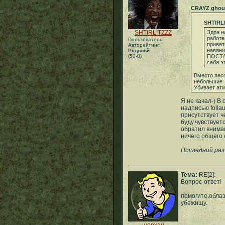
CRAYZ ghou
SHTIRL
SHTIRLITZZZ
Здра н
работе
Пользователь
привет
Авторейтинг:
наван
Рядовой
(50-0)
ПОСТА
себя эт
Вместо песо
небольшие.
Убивает ат
Я не качал-) В
надписью folla
присутствует ч
буду,чувствуетс
обратил вниман
ничего общего 
Последний раз 
Тема:
RE[2]:
Вопрос-ответ!
помогите.облаз
убежищу.