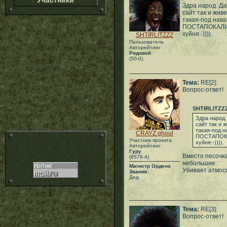
Участники
Здра народ. Да
сайт так и жив
такая-под на
ПОСТАПОКАЛИП
хуйня:-)))).
SHTIRLITZZZ
Пользователь
Авторейтинг:
Рядовой
(50-0)
Тема:
RE[2]:
Вопрос-ответ!
SHTIRLITZZ
Здра народ.
сайт так и 
такая-под 
CRAYZ ghoul
ПОСТАПОКАЛ
Участник проекта
хуйня:-)))).
Авторейтинг:
Гуру
Вместо песочка
(8578-4)
небольшие.
Магистр Ордена
Убивает атмос
Звание:
Дед
Тема:
RE[3]:
Вопрос-ответ!