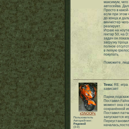
максимум, чего
автосейва. Дал
Просто в какой
если при этом 
до конца и дал
винчестер чего
реагирует.
Играю на ноуте 
гектар 50, на 
задач он показ
загрузку проца
полное отсутст
в легкую грело
покупать.
Поможите, люд
Тема:
RE: игра
зависает
Парни,подскаж
Поставил Fallo
момент она ста
сохранённой иг
Поставил патчи
xSNOOPx
запускается иг
Пользователь
Авторейтинг:
Переустановил 
Рядовой
началась,пост
(3-0)