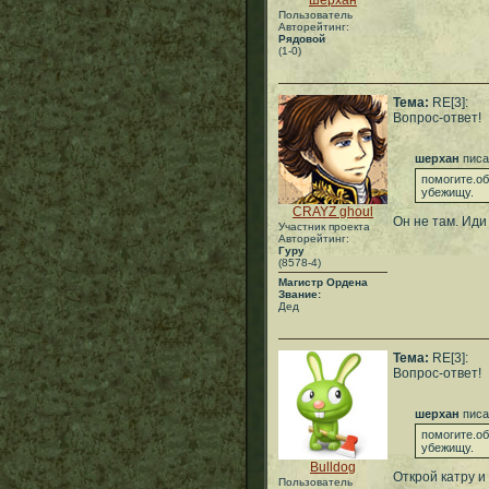
шерхан
Пользователь
Авторейтинг:
Рядовой
(1-0)
Тема:
RE[3]:
Вопрос-ответ!
шерхан
писа
помогите.об
убежищу.
CRAYZ ghoul
Он не там. Иди
Участник проекта
Авторейтинг:
Гуру
(8578-4)
Магистр Ордена
Звание:
Дед
Тема:
RE[3]:
Вопрос-ответ!
шерхан
писа
помогите.об
убежищу.
Bulldog
Открой катру и
Пользователь