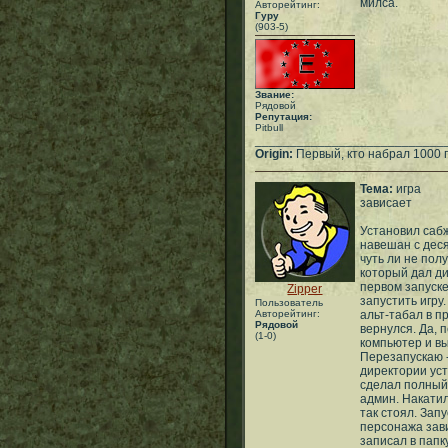
милса.
Авторейтинг:
Гуру
(903-5)
Звание:
Рядовой
Репутация:
Pitbull
___________________________
Origin:
Первый, кто набрал 1000 
Тема:
игра
зависает
Установил сабж
навешан с деся
чуть ли не пол
который дал ди
первом запуске 
Zipper
запустить игру
Пользователь
Авторейтинг:
альт-табал в п
Рядовой
вернулся. Да, 
(1-0)
компьютер и вы
Перезапускаю -
директории уст
сделал полный 
админ. Накатил
так стоял. Зап
персонажа завис
записал в папк