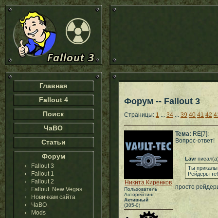
Главная
Fallout 4
Форум -- Fallout 3
Поиск
Страницы:
1
...
34
...
39
40
41
42
4
ЧаВО
Тема:
RE[7]:
Вопрос-ответ!
Статьи
Форум
Lavr
писал(а
Fallout 3
Ты прикал
Fallout 1
Рейдеры теб
Fallout 2
Никита Киренков
просто рейдер
Fallout: New Vegas
Пользователь
Авторейтинг:
Новичкам сайта
Активный
ЧаВО
(305-0)
Mods