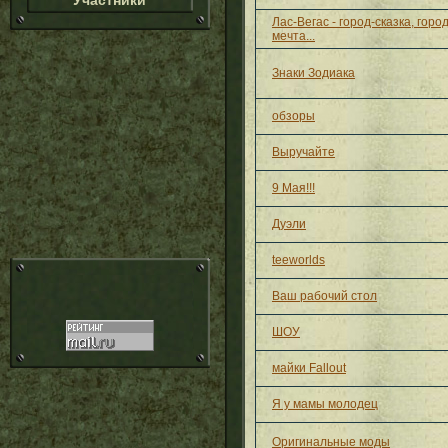
Участники
Лас-Вегас - город-сказка, город
мечта...
Знаки Зодиака
обзоры
Выручайте
9 Мая!!!
Дуэли
teeworlds
Ваш рабочий стол
ШОУ
майки Fallout
Я у мамы молодец
Оригинальные моды