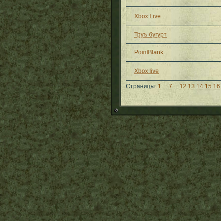
Xbox Live
Труъ бугурт
PointBlank
Xbox live
Страницы:
1
...
7
...
12
13
14
15
16