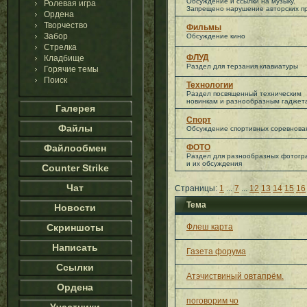
Обсуждение и ссылки на музыку.
Ролевая игра
Запрещено нарушение авторских пр
Ордена
Творчество
Фильмы
Забор
Обсуждение кино
Стрелка
ФЛУД
Кладбище
Раздел для терзания клавиатуры
Горячие темы
Поиск
Технологии
Раздел посвященный техническим
новинкам и разнообразным гаджет
Галерея
Спорт
Файлы
Обсуждение спортивных соревнова
Файлообмен
ФОТО
Раздел для разнообразных фотог
и их обсуждения
Counter Strike
Чат
Страницы:
1
...
7
...
12
13
14
15
16
Тема
Новости
Скриншоты
Флеш карта
Написать
Газета форума
Ссылки
Атэчиствиный овтапрём.
Ордена
поговорим чо