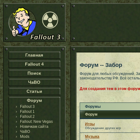
Главная
Fallout 4
Форум -- Забор
Поиск
Форум для любых обсуждений. З
законодательству РФ. Всё остал
ЧаВО
Для создания тем в этом форум
Статьи
Форум
Fallout 3
Форумы
Fallout 1
Форум
Fallout 2
Fallout: New Vegas
Игры
Новичкам сайта
Обсуждение других игр
ЧаВО
Mods
Музыка