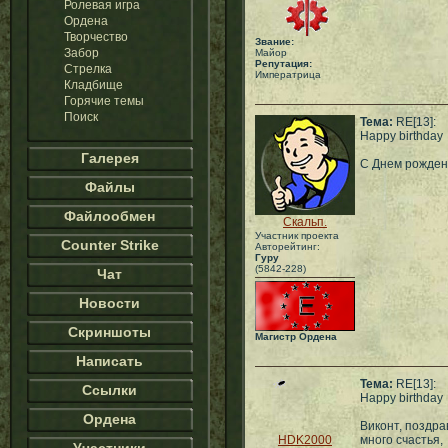
Ролевая игра
Ордена
Творчество
Звание:
Забор
Майор
Репутация:
Стрелка
Императрица
Кладбище
Горячие темы
Поиск
Тема:
RE[13]:
Happy birthday
Галерея
С Днем рожден
Файлы
Файлообмен
Скальп.
Участник проекта
Counter Strike
Авторейтинг:
Гуру
(5842-228)
Чат
Новости
Скриншоты
Магистр Ордена
Написать
Тема:
RE[13]:
Ссылки
Happy birthday
Ордена
Виконт, поздр
HDK2000
много счастья,