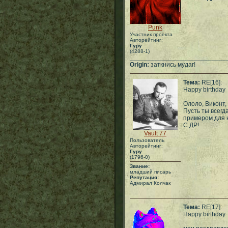
Punk
Участник проекта
Авторейтинг:
Гуру
(4288-1)
___________________________
Origin:
заткнись мудаг!
Тема:
RE[16]:
Happy birthday
Ололо, Виконт,
Пусть ты всегд
примером для 
С ДР!
Vault 77
Пользователь
Авторейтинг:
Гуру
(1796-0)
Звание:
младший писарь
Репутация:
Адмирал Колчак
Тема:
RE[17]:
Happy birthday