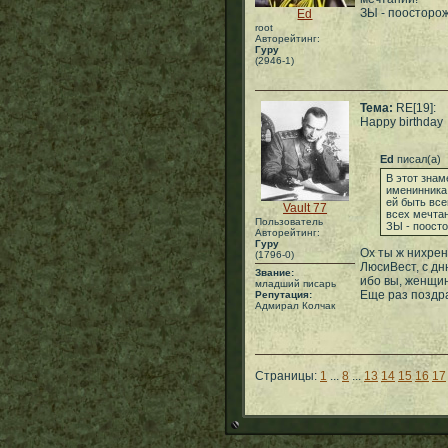
ЗЫ - поосторож
Ed
root
Авторейтинг:
Гуру
(2946-1)
Тема:
RE[19]:
Happy birthday
Ed
писал(а)
В этот знам
именинника
ей быть все
Vault 77
всех мечта
Пользователь
ЗЫ - поосто
Авторейтинг:
Гуру
Ох ты ж нихрен
(1796-0)
ЛюсиВест, с дн
Звание:
ибо вы, женщин
младший писарь
Еще раз поздр
Репутация:
Адмирал Колчак
Страницы:
1
...
8
...
13
14
15
16
17