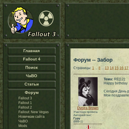
Главная
Fallout 4
Форум -- Забор
Поиск
Страницы:
1
...
8
...
13
14
15
16
17
ЧаВО
Тема:
RE[12]:
Happy birthday
Статьи
Сегодня День р
Форум
Мои поздравле
Fallout 3
Fallout 1
Fallout 2
Dvoira Brown
Fallout: New Vegas
Участник проекта
Авторейтинг:
Новичкам сайта
Гуру
ЧаВО
(689-1)
Mods