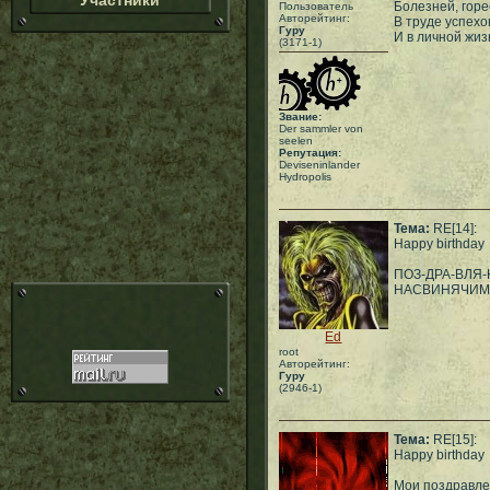
Участники
Болезней, горе
Пользователь
Авторейтинг:
В труде успехо
Гуру
И в личной жиз
(3171-1)
Звание:
Der sammler von
seelen
Репутация:
Deviseninlander
Hydropolis
Тема:
RE[14]:
Happy birthday
ПОЗ-ДРА-ВЛЯ-Ю
НАСВИНЯЧИМС
Ed
root
Авторейтинг:
Гуру
(2946-1)
Тема:
RE[15]:
Happy birthday
Мои поздравле