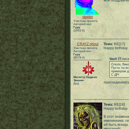
мои поздравлен
stepler
Участник проекта
Авторейтинг:
Гуру
(1852-0)
CRAYZ ghoul
Тема:
RE[17]:
Happy birthday
Участник проекта
Авторейтинг:
Гуру
(8578-4)
Vault 77
писа
Ололо, Вико
Пусть ты в
примером д
С ДР!
Магистр Ордена
Звание:
присоединяюс
Дед
Тема:
RE[18]:
Happy birthday
В этот знамена
именинника. с
ей быть всегда
мечтаний!