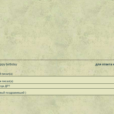
ppy birthday
для ответа
l
писал(а)
н
писал(а)
огда ДР?
рвый поздравивший )