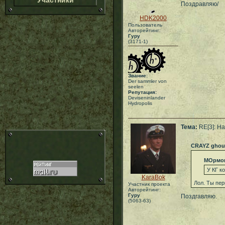
Участники
Поздравляю/
HDK2000
Пользователь
Авторейтинг:
Гуру
(3171-1)
Звание:
Der sammler von
seelen
Репутация:
Deviseninlander
Hydropolis
Тема:
RE[3]: Ha
CRAYZ ghou
МОрмо
У КГ к
KaraBok
Лол. Ты пе
Участник проекта
Авторейтинг:
Гуру
Поздrавляю.
(5063-63)