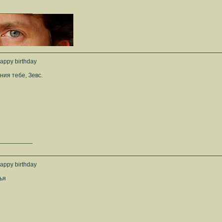
__________
appy birthday
ия тебе, Зевс.
__________
appy birthday
ья