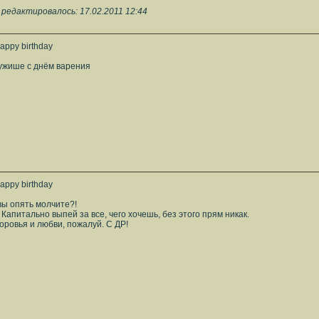
редактировалось: 17.02.2011 12:44
appy birthday
ружише с днём варения
appy birthday
вы опять молчите?!
 Капитально выпей за все, чего хочешь, без этого прям никак.
ровья и любви, пожалуй. С ДР!