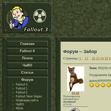
Главная
Fallout 4
Форум -- Забор
Поиск
Страницы:
1
...
17
...
22
23
24
25
2
ЧаВО
Тема:
RE[20]: H
Статьи
Поздравляю ба
Форум
днюхой!!!!!!!!!!!!!!!!!!!!!!
Fallout 3
Fallout 1
Fallout 2
ил ья
Fallout: New Vegas
Пользователь
Авторейтинг:
Новичкам сайта
Активный
ЧаВО
(171-0)
Mods