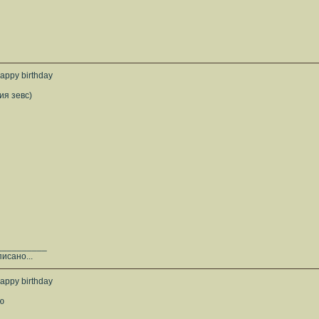
appy birthday
ия зевс)
__________
исано...
appy birthday
ю