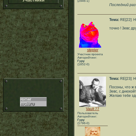
Участники
(2946-1)
Последний раз 
Тема:
RE[22]: H
точно ! Зевс д
stepler
Участник проекта
Авторейтинг:
Гуру
(1852-0)
Тема:
RE[23]: H
Посоны, что ж 
Зевс, с днюхой!
Желаю тебе здо
Vault 77
Пользователь
Авторейтинг:
Гуру
(1796-0)