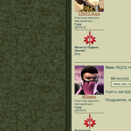
CRAYZ ghoul
Участник проекта
Авторейтинг:
Гуру
(8578-4)
Магистр Ордена
Звание:
Дед
Тема:
RE[22]: H
Ed
писал(а)
теме уже го
Ахуеть, как бу
МОрмон
Поздравляю, зе
Участник проекта
Авторейтинг:
Гуру
(4678-0)
Репутация: