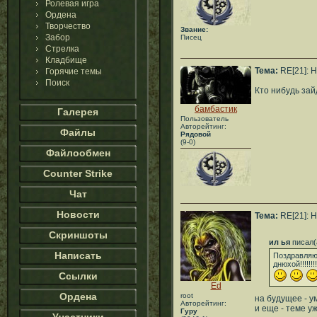
Ролевая игра
Ордена
Творчество
Звание:
Забор
Писец
Стрелка
Кладбище
Тема:
RE[21]: H
Горячие темы
Поиск
Кто нибудь зай
бамбастик
Галерея
Пользователь
Авторейтинг:
Файлы
Рядовой
(9-0)
Файлообмен
Counter Strike
Чат
Новости
Тема:
RE[21]: H
Скриншоты
ил ья
писал(
Написать
Поздравляю
днюхой!!!!!!!!!!!!!!
Ссылки
Ed
Ордена
root
на будущее - у
Авторейтинг:
и еще - теме у
Гуру