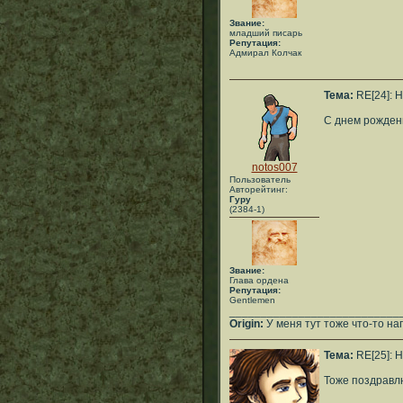
Звание:
младший писарь
Репутация:
Адмирал Колчак
Тема:
RE[24]: H
С днем рожден
notos007
Пользователь
Авторейтинг:
Гуру
(2384-1)
Звание:
Глава ордена
Репутация:
Gentlemen
___________________________
Origin:
У меня тут тоже что-то нап
Тема:
RE[25]: H
Тоже поздравл