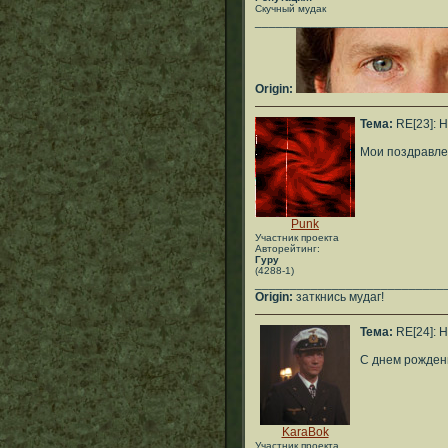
Скучный мудак
___________________________
Origin:
Тема:
RE[23]: H
Мои поздравлен
Punk
Участник проекта
Авторейтинг:
Гуру
(4288-1)
___________________________
Origin:
заткнись мудаг!
Тема:
RE[24]: H
С днем рожден
KaraBok
Участник проекта