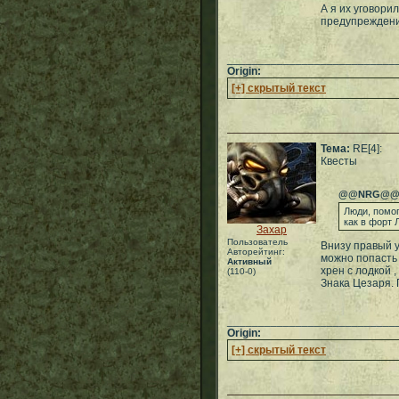
А я их уговори
предупреждение
___________________________
Origin:
[+] скрытый текст
Тема:
RE[4]:
Квесты
@@NRG@
Люди, помог
как в форт 
Захар
Пользователь
Внизу правый у
Авторейтинг:
можно попасть 
Активный
хрен с лодкой ,
(110-0)
Знака Цезаря. 
___________________________
Origin:
[+] скрытый текст