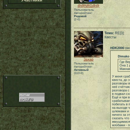
Участники
@@NRG@@
Пользователь
Авторейтинг:
Рядовой
(2-0)
Тема:
RE[3]:
Квесты
HDK2000
пис
Dimako
Захар
Где Ве
Пользователь
Она 1 
Авторейтинг:
Макнам
Активный
(110-0)
У меня сраб
квеста, до 
разговоры в
неё счётчи
разговора с
в подвал сх
Ещё и при в
срабатывае
побегать в 
на выходе ч
шлемами и г
ничего за э
сказать что
жмущимися 
жлобами - п