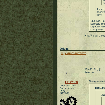
и
п
А я их
предуп
нет?
Бронька, не
которые тож
карабин или
кого угодно.
Нах ? у мя рюк
___________________________
Origin:
[+] скрытый текст
Тема:
RE[6]:
Квесты
Захар
писал(
HDK2000
Пользователь
HDK200
Авторейтинг:
Гуру
(3171-1)
За