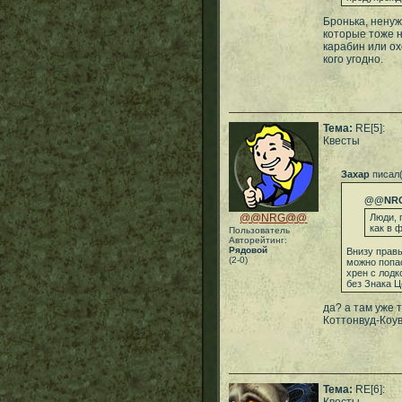
Бронька, ненуж
которые тоже н
карабин или ох
кого угодно.
Тема:
RE[5]:
Квесты
Захар
писал(
@@NR
@@NRG@@
Люди, 
как в 
Пользователь
Авторейтинг:
Рядовой
Внизу правы
(2-0)
можно попас
хрен с лодк
без Знака Ц
да? а там уже 
Коттонвуд-Коу
Тема:
RE[6]: