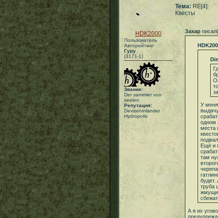
Тема:
RE[4]:
Квесты
Захар
писал(
HDK2000
Пользователь
HDK200
Авторейтинг:
Гуру
(3171-1)
Di
Г
б
О
т
Звание:
з
Der sammler von
seelen
У меня
Репутация:
выдачу
Deviseninlander
Hydropolis
срабат
одном 
места 
квесто
подвал
Ещё и 
срабат
там ну
второг
черепа
гатлин
будет.
труба 
жмущим
сбежат
А я их угов
предупрежде