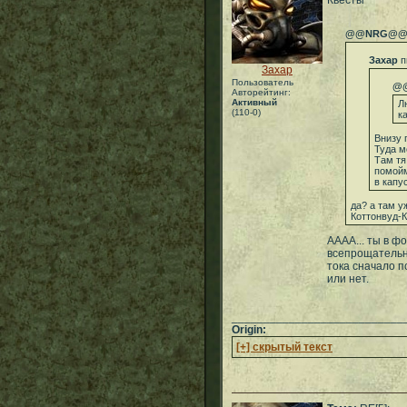
Квесты
@@NRG@
Захар
п
Захар
Пользователь
@
Авторейтинг:
Активный
Л
(110-0)
к
Внизу 
Туда м
Там тя
помойм
в капус
да? а там у
Коттонвуд-
АААА... ты в ф
всепрощательно
тока сначало п
или нет.
___________________________
Origin:
[+] скрытый текст