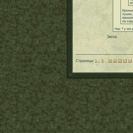
и
Броньк
пушки,
крышек
на хар
Нах ? у мя 
Экспа.
Страницы:
1
...
5
...
10
11
12
13
14