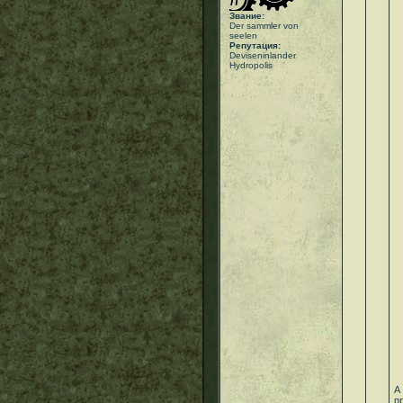
Звание:
Der sammler von
seelen
Репутация:
Deviseninlander
Hydropolis
А
п