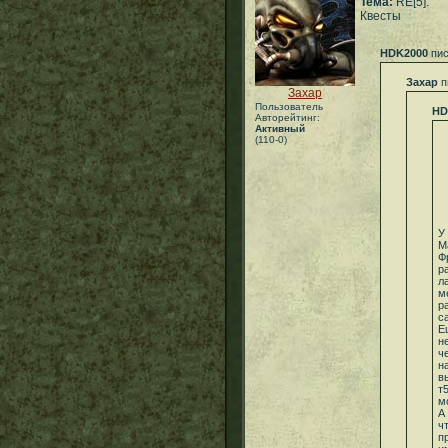
Тема:
RE[5]:
Квесты
HDK2000
пис
Захар
п
Захар
Пользователь
HD
Авторейтинг:
Активный
(110-0)
У
М
Ф
р
л
м
р
с
Е
н
ч
н
в
т
м
А
ч
п