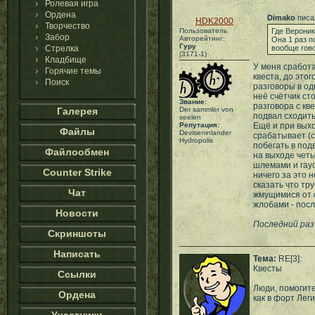
Ролевая игра
Ордена
Dimako
писа
HDK2000
Творчество
Пользователь
Где Вероник
Забор
Авторейтинг:
Она 1 раз п
Гуру
Стрелка
вообще гов
(3171-1)
Кладбище
У меня сработа
Горячие темы
квеста, до это
Поиск
разговоры в од
неё счётчик с
Звание:
разговора с кв
Галерея
Der sammler von
подвал сходить
seelen
Репутация:
Ещё и при выхо
Файлы
Deviseninlander
срабатывает (
Hydropolis
побегать в под
Файлообмен
на выходе четы
шлемами и гаус
Counter Strike
ничего за это 
сказать что тру
Чат
жмущимися от 
жлобами - посл
Новости
Последний раз 
Скриншоты
Написать
Тема:
RE[3]:
Квесты
Ссылки
Люди, помогит
Ордена
как в форт Лег