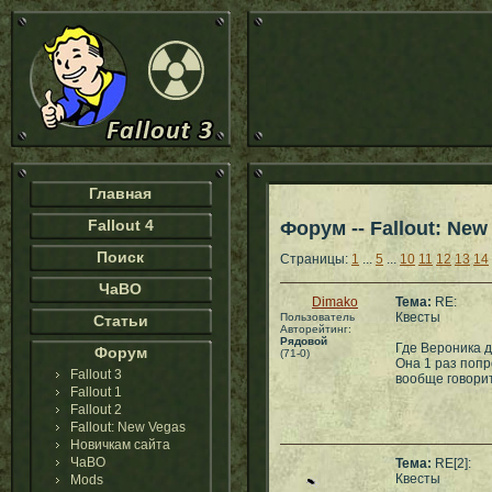
Главная
Fallout 4
Форум -- Fallout: New
Поиск
Страницы:
1
...
5
...
10
11
12
13
14
ЧаВО
Dimako
Тема:
RE:
Квесты
Пользователь
Статьи
Авторейтинг:
Рядовой
Где Вероника д
Форум
(71-0)
Она 1 раз попр
Fallout 3
вообще говори
Fallout 1
Fallout 2
Fallout: New Vegas
Новичкам сайта
ЧаВО
Тема:
RE[2]:
Квесты
Mods