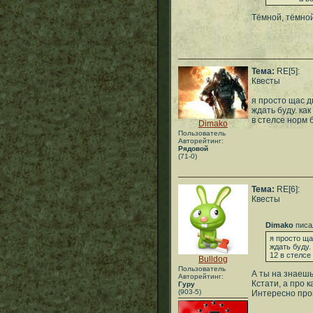
Тёмной, тёмно
Тема:
RE[5]:
Квесты
я просто щас д
ждать буду. как
в стелсе норм 
Dimako
Пользователь
Авторейтинг:
Рядовой
(71-0)
Тема:
RE[6]:
Квесты
Dimako
писа
я просто ща
ждать буду.
12 в стелсе
Bulldog
Пользователь
А ты на знаешь 
Авторейтинг:
Кстати, а про к
Гуру
(903-5)
Интересно прой