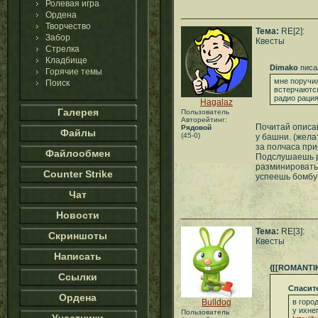
Ролевая игра
Ордена
Творчество
Тема:
RE[2]:
Забор
Квесты
Стрелка
Кладбище
Dimako
писа
Горячие темы
мне поручи
Поиск
встерчаются
радио рация
Hagalaz
Галерея
Пользователь
Авторейтинг:
Почитай описан
Рядовой
Файлы
(45-0)
у башни. (жела
за полчаса при
Файлообмен
Подслушаешь р
разминировать
Counter Strike
успеешь бомбу
Чат
Новости
Тема:
RE[3]:
Скриншоты
Квесты
Написать
{[[ROMANTIK
Ссылки
Спасит
Ордена
Bulldog
в горо
у ихне
Пользователь