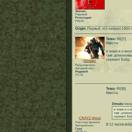
Звание:
Рядовой
Репутация:
Pitbull
___________________________
Origin:
Первый, кто набрал 1000 
Тема:
RE[7]:
Квесты
я знаю и о кноп
там .шпиономан
сержант Бойд. 
Dimako
Пользователь
Авторейтинг:
Рядовой
(71-0)
Тема:
RE[8]:
Квесты
Dimako
писа
я знаю и о к
там .шпионо
сержант Бой
CRAYZ ghoul
Участник проекта
В 12 часов вой
Авторейтинг:
Гуру
(8578-4)