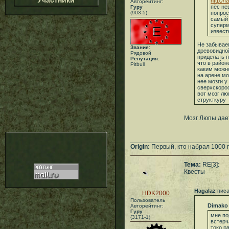
Участники
http://
Авторейтинг:
пёс не
Гуру
(903-5)
попрос
самый 
суперм
извест
Не забывае
Звание:
древовидной
Рядовой
приделать п
Репутация:
что в район
Pitbull
каким можно
на арене мо
нее мозги у
сверхскорос
вот мозг лю
структкуру
Мозг Люпы дае
___________________________
Origin:
Первый, кто набрал 1000 
Тема:
RE[3]:
Квесты
Hagalaz
писа
HDK2000
Пользователь
Dimako
Авторейтинг:
Гуру
мне по
(3171-1)
встерч
токо р