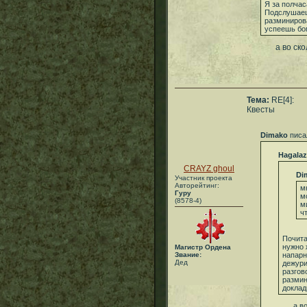
Я за полчас
Подслушаеш
разминиров
успеешь бо
а во скольк
Тема:
RE[4]:
Квесты
Dimako
писа
Hagalaz
CRAYZ ghoul
Di
Участник проекта
Авторейтинг:
м
Гуру
м
(8578-4)
м
ч
Почита
нужно 
Магистр Ордена
Звание:
напарн
Дед
дежури
разгов
размин
доклад
а во ско