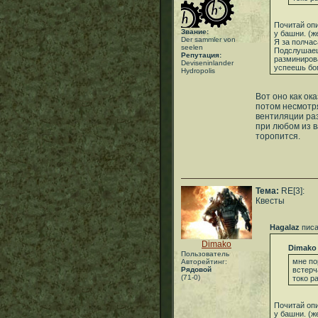
Почитай опи
Звание:
у башни. (ж
Der sammler von
Я за полчас
seelen
Подслушаеш
Репутация:
разминиров
Deviseninlander
успеешь бо
Hydropolis
Вот оно как ок
потом несмотря
вентиляции ра
при любом из в
торопится.
Тема:
RE[3]:
Квесты
Hagalaz
писа
Dimako
Dimako
Пользователь
мне по
Авторейтинг:
Рядовой
встерч
(71-0)
токо р
Почитай опи
у башни. (ж