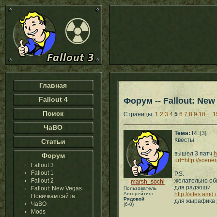
Главная
Fallout 4
Форум -- Fallout: New
Поиск
Страницы:
1
2
3
4
5
6
7
8
9
10
...
1
ЧаВО
Тема:
RE[3]:
Квесты
Статьи
вышел 3 патч
h
Форум
url=http://scener
Fallout 3
Fallout 1
P.S.
Fallout 2
желательно об
marsh_sochi
для радэоши
Fallout: New Vegas
Пользователь
Авторейтинг:
http://sites.a
Новичкам сайта
Рядовой
для жырафика
ЧаВО
(6-0)
Mods