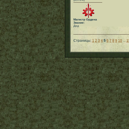
Магистр Ордена
Звание:
Дед
Страницы:
1
2
3
4
5
6
7
8
9
10
...
1